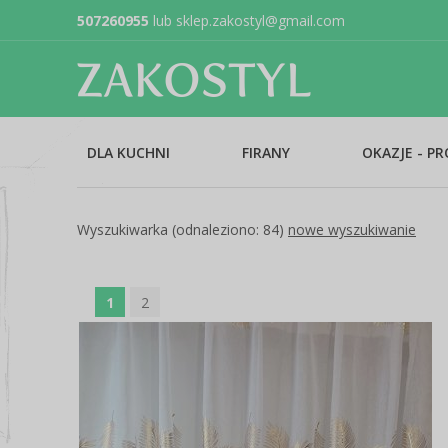
507260955
lub
sklep.zakostyl@gmail.com
DLA KUCHNI
FIRANY
OKAZJE - P
Wyszukiwarka (odnaleziono: 84)
nowe wyszukiwanie
1
2