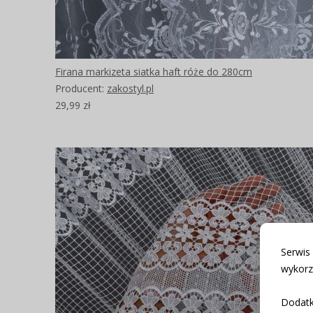
Firana markizeta siatka haft róże do 280cm
Producent:
zakostyl.pl
29,99 zł
Serwis
wykorz
Dodatk