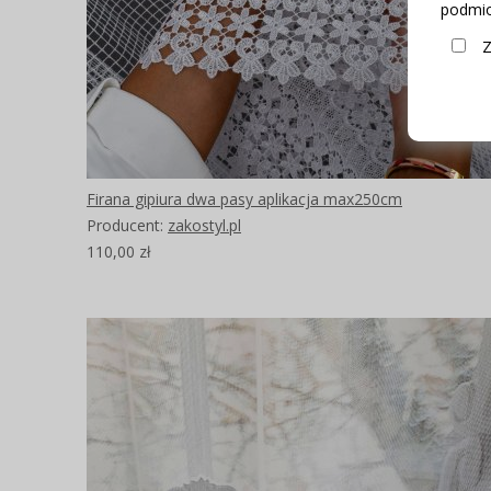
podmio
Z
Firana gipiura dwa pasy aplikacja max250cm
Producent:
zakostyl.pl
110,00 zł