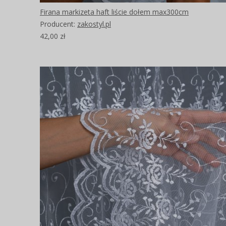
Firana markizeta haft liście dołem max300cm
Producent:
zakostyl.pl
42,00 zł