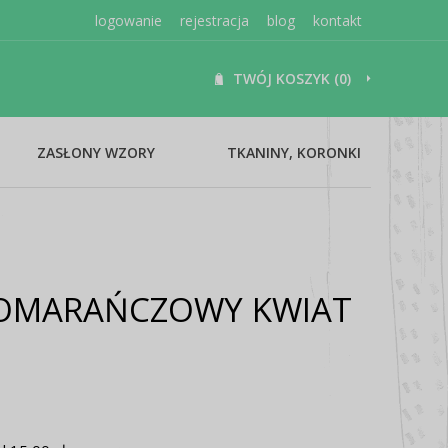
logowanie
rejestracja
blog
kontakt
TWÓJ KOSZYK (0)
ZASŁONY WZORY
TKANINY, KORONKI
POMARAŃCZOWY KWIAT