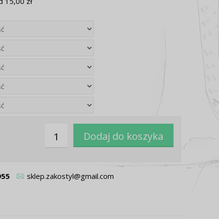
 15,00 zł
955
sklep.zakostyl@gmail.com