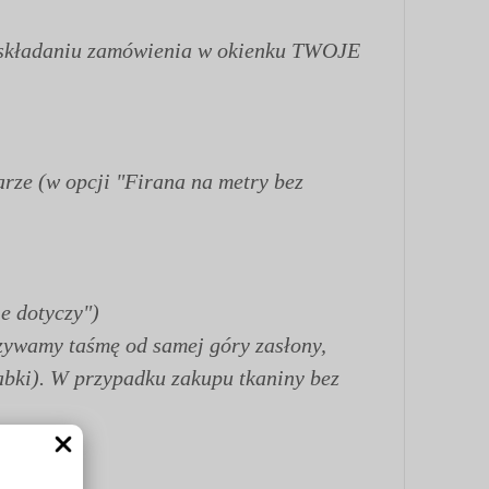
zy składaniu zamówienia w okienku TWOJE
rze (w opcji "Firana na metry bez
e dotyczy")
szywamy taśmę od samej góry zasłony,
abki). W przypadku zakupu tkaniny bez