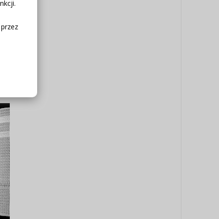
kcji.
 przez