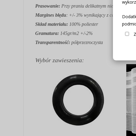
wykorz
Prasowanie:
Przy praniu delikatnym nie potrzebuje
Margines błędu
: +/- 3% wynikający z cech produkt
Dodatk
podmio
Skład materiału:
100% poliester
Gramatura:
145gr/m2 +/-2%
Z
Transparentność:
półprzezroczysta
Wybór zawieszenia: