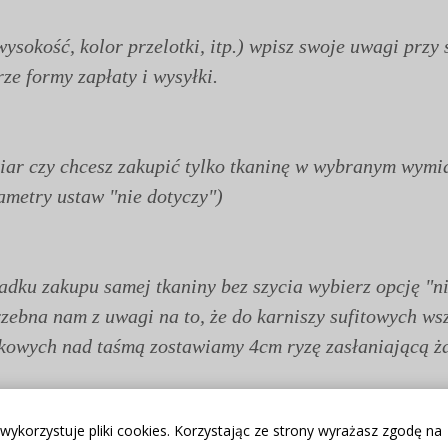
wysokość, kolor przelotki, itp.) wpisz swoje uwagi pr
e formy zapłaty i wysyłki.
miar czy chcesz zakupić tylko tkaninę w wybranym wymia
ametry ustaw "nie dotyczy")
dku zakupu samej tkaniny bez szycia wybierz opcję "ni
rzebna nam z uwagi na to, że do karniszy sufitowych w
ąkowych nad taśmą zostawiamy 4cm ryzę zasłaniającą ż
 wykorzystuje pliki cookies. Korzystając ze strony wyrażasz zgodę na
atne w domowych warunkach