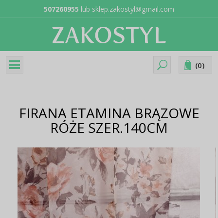
507260955
lub
sklep.zakostyl@gmail.com
(
0
)
FIRANA ETAMINA BRĄZOWE
RÓŻE SZER.140CM