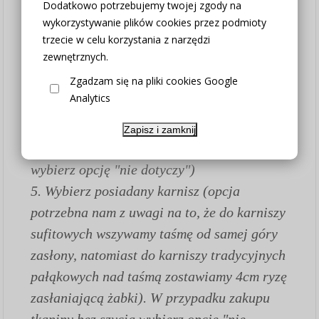
Dodatkowo potrzebujemy twojej zgody na
wybranym wymiarze (w opcji "Firana na
wykorzystywanie plików cookies przez podmioty
trzecie w celu korzystania z narzędzi
metry bez szycia" wszystkie poniższe
zewnętrznych.
pozostałe parametry ustaw "nie dotyczy")
Zgadzam się na pliki cookies Google
2. Wybierz potrzebną szerokość
Analytics
3. Wybierz potrzebną wysokość
4. Wybierz metodę zawieszenia (w
Zapisz i zamknij
przypadku zakupu samej tkaniny bez szycia
wybierz opcję "nie dotyczy")
5. Wybierz posiadany karnisz (opcja
potrzebna nam z uwagi na to, że do karniszy
sufitowych wszywamy taśmę od samej góry
zasłony, natomiast do karniszy tradycyjnych
pałąkowych nad taśmą zostawiamy 4cm ryzę
zasłaniającą żabki). W przypadku zakupu
tkaniny bez szycia wybierz opcję "nie