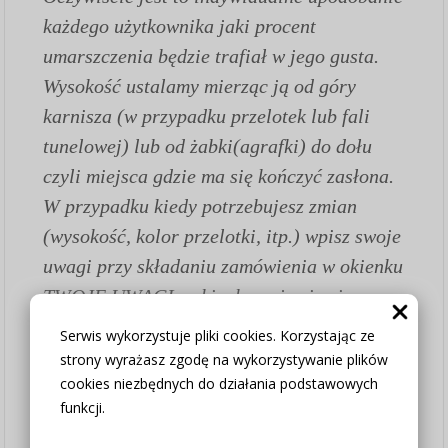
każdego użytkownika jaki procent
umarszczenia będzie trafiał w jego gusta.
Wysokość ustalamy mierząc ją od góry
karnisza (w przypadku przelotek lub fali
tunelowej) lub od żabki(agrafki) do dołu
czyli miejsca gdzie ma się kończyć zasłona.
W przypadku kiedy potrzebujesz zmian
(wysokość, kolor przelotki, itp.) wpisz swoje
uwagi przy składaniu zamówienia w okienku
TWOJE UWAGI - okienko pojawia się przy
wyborze formy zapłaty i wysyłki.
Serwis wykorzystuje pliki cookies. Korzystając ze
strony wyrażasz zgodę na wykorzystywanie plików
cookies niezbędnych do działania podstawowych
Jak złożyć zamówienie:
funkcji.
1.
Wybierz opcję czy firana szyta na wymiar
czy chcesz zakupić tylko tkaninę w