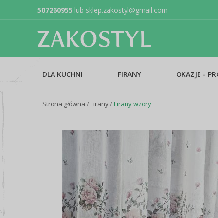
507260955
lub
sklep.zakostyl@gmail.com
DLA KUCHNI
FIRANY
OKAZJE - P
Strona główna
/
Firany
/
Firany wzory