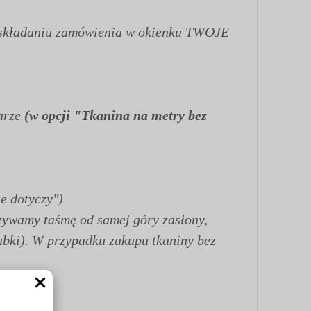
zy składaniu zamówienia w okienku TWOJE
arze
(w opcji "Tkanina na metry bez
e dotyczy")
szywamy taśmę od samej góry zasłony,
abki). W przypadku zakupu tkaniny bez