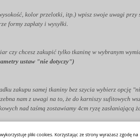
wysokość, kolor przelotki, itp.) wpisz swoje uwagi pr
e formy zapłaty i wysyłki.
miar czy chcesz zakupić tylko tkaninę w wybranym wymi
rametry ustaw "nie dotyczy")
dku zakupu samej tkaniny bez szycia wybierz opcję "ni
rzebna nam z uwagi na to, że do karniszy sufitowych w
ąkowych nad taśmą zostawiamy 4cm ryzę zasłaniającą ż
 wykorzystuje pliki cookies. Korzystając ze strony wyrażasz zgodę na
atne w domowych warunkach