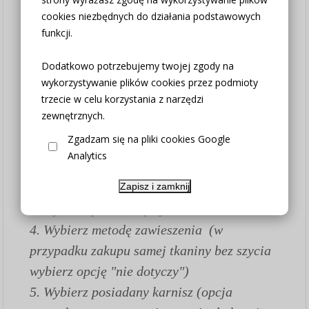
TWOJE UWAGI - okienko pojawia się przy
cookies niezbędnych do działania podstawowych
wyborze formy zapłaty i wysyłki.
funkcji.
Jak złożyć zamówienie:
Dodatkowo potrzebujemy twojej zgody na
wykorzystywanie plików cookies przez podmioty
1.
Wybierz opcję czy firana szyta na wymiar
trzecie w celu korzystania z narzędzi
czy chcesz zakupić tylko tkaninę w
zewnętrznych.
wybranym wymiarze (w opcji "Firana na
Zgadzam się na pliki cookies Google
metry bez szycia" wszystkie poniższe
Analytics
pozostałe parametry ustaw "nie dotyczy")
2. Wybierz potrzebną szerokość
Zapisz i zamknij
3. Wybierz potrzebną wysokość
4. Wybierz metodę zawieszenia (w
przypadku zakupu samej tkaniny bez szycia
wybierz opcję "nie dotyczy")
5. Wybierz posiadany karnisz (opcja