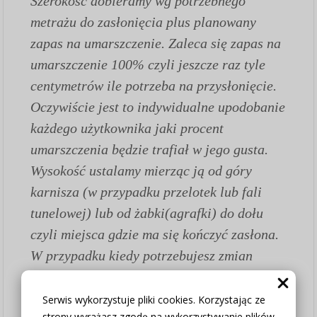
Szerokość dobieramy wg potrzebnego
metrażu do zasłonięcia plus planowany
zapas na umarszczenie. Zaleca się zapas na
umarszczenie 100% czyli jeszcze raz tyle
centymetrów ile potrzeba na przysłonięcie.
Oczywiście jest to indywidualne upodobanie
każdego użytkownika jaki procent
umarszczenia będzie trafiał w jego gusta.
Wysokość ustalamy mierząc ją od góry
karnisza (w przypadku przelotek lub fali
tunelowej) lub od żabki(agrafki) do dołu
czyli miejsca gdzie ma się kończyć zasłona.
W przypadku kiedy potrzebujesz zmian
(wysokość, kolor przelotki, itp.) wpisz swoje
uwagi przy składaniu zamówienia w okienku
Serwis wykorzystuje pliki cookies. Korzystając ze
strony wyrażasz zgodę na wykorzystywanie plików