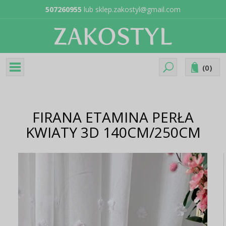
507260955
lub
sklep.zakostyl@gmail.com
(
0
)
FIRANA ETAMINA PERŁA
KWIATY 3D 140CM/250CM