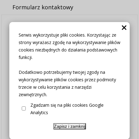
Formularz kontaktowy
Serwis wykorzystuje pliki cookies. Korzystając ze
Mam Państwu do zaoferowania
strony wyrażasz zgodę na wykorzystywanie plików
obrus w pięknym wzorze.
cookies niezbędnych do działania podstawowych
Bardzo dekoracyjna tkanina z
funkcji.
dodatkiem lnu.
Dodatkowo potrzebujemy twojej zgody na
Jest wykonana z tkaniny wysokiej
wykorzystywanie plików cookies przez podmioty
jakości.
trzecie w celu korzystania z narzędzi
zewnętrznych.
Dzieki dużej zawartości poliestru
Zgadzam się na pliki cookies Google
mało sie gniecie a wygląd lnu.
Analytics
Użytkowanie: można prać w letniej
Zapisz i zamknij
wodzie o temperaturze do 40 stopni