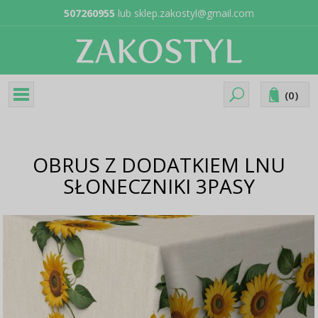
507260955
lub
sklep.zakostyl@gmail.com
(
0
)
OBRUS Z DODATKIEM LNU
SŁONECZNIKI 3PASY