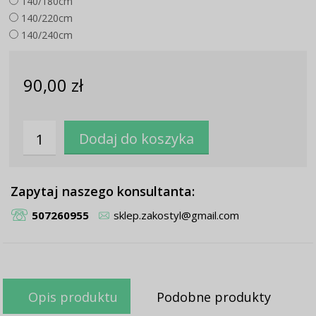
140/180cm
140/220cm
140/240cm
90,00 zł
Zapytaj naszego konsultanta:
507260955
sklep.zakostyl@gmail.com
Opis produktu
Podobne produkty