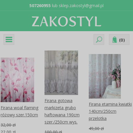
507260955
lub
sklep.zakostyl@gmail.pl
(
0
)
Firana gotowa
Firana etamina kwiatki
Firana woal flaming
markizeta grubo
140cm/250cm
różowy szer.150cm
haftowana 190cm
przelotka
szer./250cm wys.
32,00 zł
49,00 zł
22,00 zł
100,00 zł