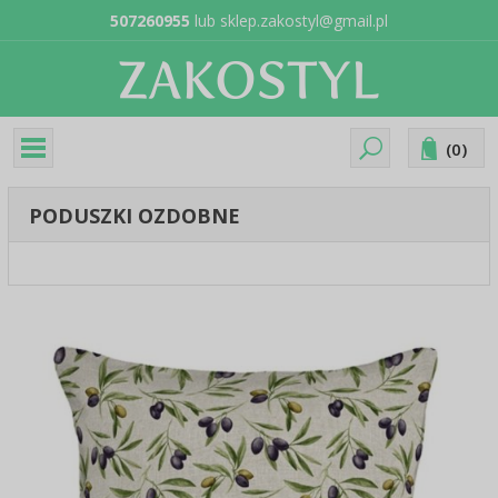
507260955
lub
sklep.zakostyl@gmail.pl
(
0
)
PODUSZKI OZDOBNE