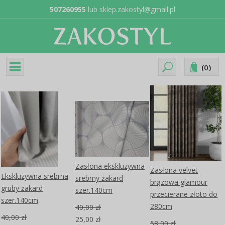
507260955
lub
sklep.zakostyl@gmail.pl
(
0
)
Zasłona ekskluzywna
Zasłona velvet
Ekskluzywna srebrna
srebrny żakard
brązowa glamour
gruby żakard
szer.140cm
przecierane złoto do
szer.140cm
280cm
40,00 zł
40,00 zł
25,00 zł
58,00 zł