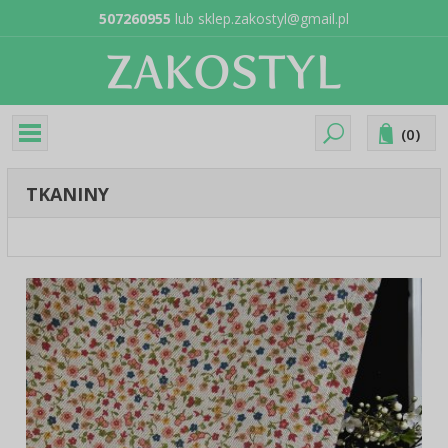
507260955
lub
sklep.zakostyl@gmail.pl
(
0
)
TKANINY