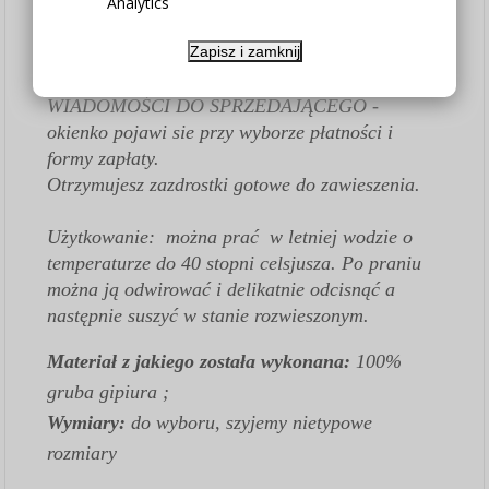
WYSOKOŚĆ do wyboru w opcjach produktu
Analytics
Jeśli potrzebujesz podzielić zazdrostkę na różne
szerokości - Kup łącznie potrzebną ilość
Zapisz i zamknij
zazdrostki a konkretne wymiary rozpisz w
WIADOMOŚCI DO SPRZEDAJĄCEGO -
okienko pojawi sie przy wyborze płatności i
formy zapłaty.
Otrzymujesz zazdrostki gotowe do zawieszenia.
Użytkowanie: można prać w letniej wodzie o
temperaturze do 40 stopni celsjusza. Po praniu
można ją odwirować i delikatnie odcisnąć a
następnie suszyć w stanie rozwieszonym.
Materiał z jakiego została wykonana:
100%
gruba gipiura ;
Wymiary:
do wyboru
,
szyjemy nietypowe
rozmiary