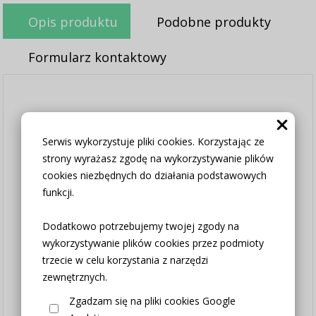
Opis produktu
Podobne produkty
Formularz kontaktowy
Mam Państwu do zaoferowania zazdrostkę w
pięknym wzorze.
Serwis wykorzystuje pliki cookies. Korzystając ze
Dostępne wysokości 35cm/50cm.
strony wyrażasz zgodę na wykorzystywanie plików
cookies niezbędnych do działania podstawowych
Bardzo dekoracyjna we wnętrzu. Ten model
funkcji.
idealnie wpisze się we wnętrza w stylu
skandynawskim, loftowym czy nowoczesnym.
Dodatkowo potrzebujemy twojej zgody na
wykorzystywanie plików cookies przez podmioty
Jest wykonana z tkaniny wysokiej jakości.
trzecie w celu korzystania z narzędzi
Kupując 2sztuki kupujesz 1metr zazdrostki,
zewnętrznych.
kupując 3sztuki kupujesz 150cm, kupując 4sztuki
kupujesz 200cm.....itp.
Zgadzam się na pliki cookies Google