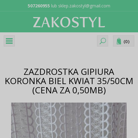
507260955
lub
sklep.zakostyl@gmail.com
(
0
)
ZAZDROSTKA GIPIURA
KORONKA BIEL KWIAT 35/50CM
(CENA ZA 0,50MB)