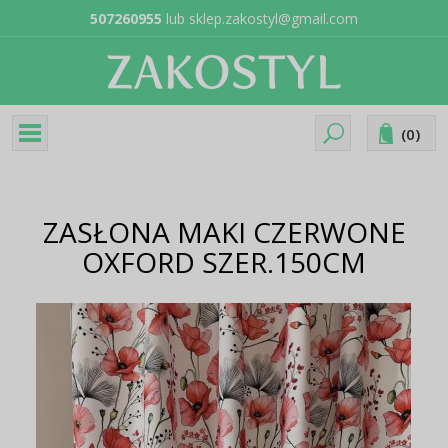
507260955
lub
sklep.zakostyl@gmail.com
(
0
)
ZASŁONA MAKI CZERWONE
OXFORD SZER.150CM