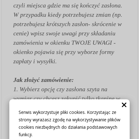
czyli miejsca gdzie ma się kończyć zasłona.
W przypadku kiedy potrzebujesz zmian (np.
potrzebujesz krótszych zasłon- skrócenie w
cenie) wpisz swoje uwagi przy składaniu
zamówienia w okienku TWOJE UWAGI -
okienko pojawia się przy wyborze formy
zapłaty i wysyłki.
Jak złożyć zamówienie:
1.
Wybierz opcję czy zasłona szyta na
wymiar czy chcesz zakupić tylko tkaninę w
wybranym wymiarze (w opcji "Zasłona na
Serwis wykorzystuje pliki cookies. Korzystając ze
metry bez szycia" wszystkie poniższe
strony wyrażasz zgodę na wykorzystywanie plików
pozostałe parametry ustaw "nie dotyczy")
cookies niezbędnych do działania podstawowych
funkcji.
2. Szerokość standardowa 130cm