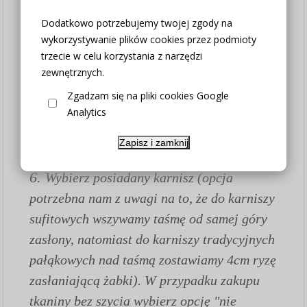
3. Wybierz potrzebną wysokość
Dodatkowo potrzebujemy twojej zgody na
4. Wybierz metodę zawieszenia (w
wykorzystywanie plików cookies przez podmioty
przypadku zakupu samej tkaniny bez szycia
trzecie w celu korzystania z narzędzi
zewnętrznych.
wybierz opcję "nie dotyczy")
5. Wybierz wiązanie jeśli potrzebujesz
Zgadzam się na pliki cookies Google
Analytics
(wiązanie to szarfa z tkaniny o
wymiarze 140/12cm z której można
Zapisz i zamknij
wiązać kokardy itp.)
6.
Wybierz posiadany karnisz (opcja
potrzebna nam z uwagi na to, że do karniszy
sufitowych wszywamy taśmę od samej góry
zasłony, natomiast do karniszy tradycyjnych
pałąkowych nad taśmą zostawiamy 4cm ryzę
zasłaniającą żabki). W przypadku zakupu
tkaniny bez szycia wybierz opcję "nie