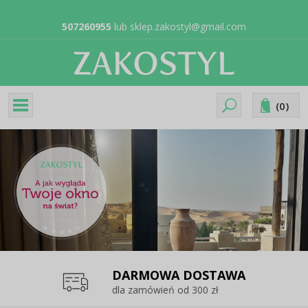
507260955
lub
sklep.zakostyl@gmail.com
(
0
)
DARMOWA DOSTAWA
dla zamówień od 300 zł