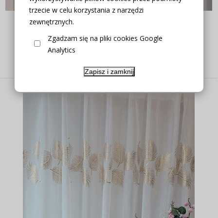
trzecie w celu korzystania z narzędzi
FIRANA ETAMINA ZŁOTE LIŚCIE 280CM
zewnętrznych.
Zgadzam się na pliki cookies Google
Analytics
Producent:
zakostyl.pl
23,90 zł
Zapisz i zamknij