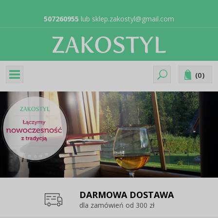
507260955
lub
sklep.zakostyl@gmail.com
(
0
)
DARMOWA DOSTAWA
dla zamówień od 300 zł