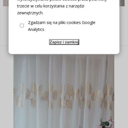
trzecie w celu korzystania z narzędzi
FIRANA ETAMINA ZŁOTE LIŚCIE 280CM
zewnętrznych.
Zgadzam się na pliki cookies Google
Analytics
Producent:
zakostyl.pl
23,90 zł
Zapisz i zamknij