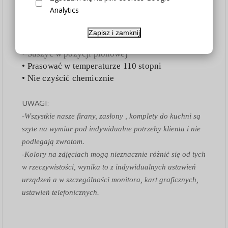
Instrukcja prania oraz użytkowania:
Analytics
• Należy prać z podobnymi kolorami
• Prać w 30°C
Zapisz i zamknij
• Nie wybielać
• Suszyć w pozycji pionowej
• Prasować w temperaturze 110 stopni
• Nie czyścić chemicznie
UWAGI:
-Wszystkie nasze firany, zasłony , komplety do kuchni są
szyte na wymiar pod indywidualne potrzeby klienta i nie
podlegają zwrotom.
-Kolory na zdjęciach mogą nieznacznie różnić się od tych
w rzeczywistości, wynika to z indywidualnych ustawień
urządzeń a w szczególności monitora, kart graficznych,
ustawień telefonicznych.