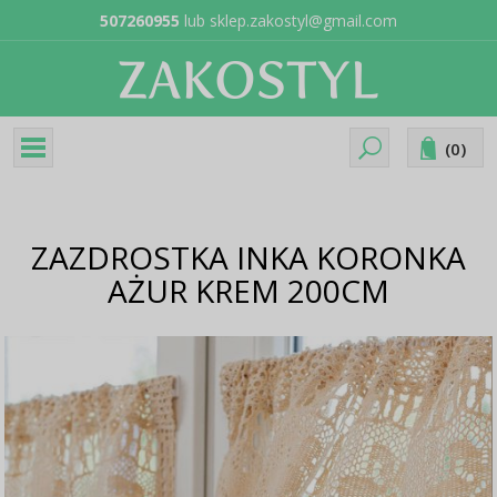
507260955
lub
sklep.zakostyl@gmail.com
(
0
)
ZAZDROSTKA INKA KORONKA
AŻUR KREM 200CM