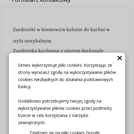
Zazdrostki w kremowym kolorze do kuchni w
stylu rustykalnym
Zazdrostka kuchenna z ażurem doskonale
sprawdzi się jako ozdoba okna w kuchni.
Delikatna koroneczka z chwostem wprowadzi do
Serwis wykorzystuje pliki cookies. Korzystając ze
kuchni nutę romantyzmu i przytulności, tworząc
strony wyrażasz zgodę na wykorzystywanie plików
klimat.
cookies niezbędnych do działania podstawowych
funkcji.
Wymiary
: 40x200cm, 60x200cm, do wyboru w
opcjach produktu
Dodatkowo potrzebujemy twojej zgody na
wykorzystywanie plików cookies przez podmioty
Skład:
80% bawełna, 20% poliester
trzecie w celu korzystania z narzędzi
Sposób zawieszenia:
tunel
zewnętrznych.
Zgadzam się na pliki cookies Google