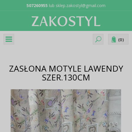
507260955
lub
sklep.zakostyl@gmail.com
(
0
)
ZASŁONA MOTYLE LAWENDY
SZER.130CM