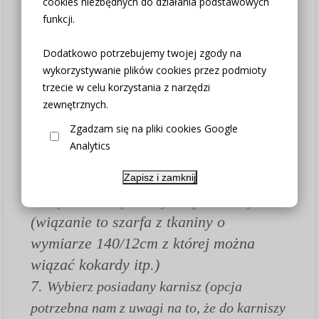
cookies niezbędnych do działania podstawowych
wybranym wymiarze (w opcji "Zasłona na
funkcji.
metry bez szycia" wszystkie poniższe
pozostałe parametry ustaw "nie dotyczy")
Dodatkowo potrzebujemy twojej zgody na
wykorzystywanie plików cookies przez podmioty
2. Szerokość standardowa 130cm
trzecie w celu korzystania z narzędzi
3. Wybierz potrzebną wysokość
zewnętrznych.
4. Wybierz metodę zawieszenia (w
Zgadzam się na pliki cookies Google
przypadku zakupu samej tkaniny bez szycia
Analytics
wybierz opcję "nie dotyczy")
5. Wybierz kolor
Zapisz i zamknij
6. Wybierz wiązanie jesli potrzebujesz
(wiązanie to szarfa z tkaniny o
wymiarze 140/12cm z której można
wiązać kokardy itp.)
7.
Wybierz posiadany karnisz (opcja
potrzebna nam z uwagi na to, że do karniszy