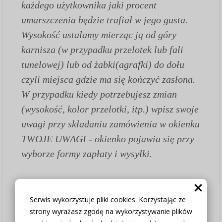
każdego użytkownika jaki procent
umarszczenia będzie trafiał w jego gusta.
Wysokość ustalamy mierząc ją od góry
karnisza (w przypadku przelotek lub fali
tunelowej) lub od żabki(agrafki) do dołu
czyli miejsca gdzie ma się kończyć zasłona.
W przypadku kiedy potrzebujesz zmian
(wysokość, kolor przelotki, itp.) wpisz swoje
uwagi przy składaniu zamówienia w okienku
TWOJE UWAGI - okienko pojawia się przy
wyborze formy zapłaty i wysyłki.
Jak złożyć zamówienie:
1.
Wybierz opcję czy zasłona szyta na
Serwis wykorzystuje pliki cookies. Korzystając ze
strony wyrażasz zgodę na wykorzystywanie plików
wymiar czy chcesz zakupić tylko tkaninę w