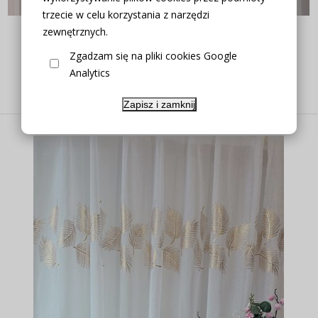
trzecie w celu korzystania z narzędzi
FIRANA ETAMINA ZŁOTE LIŚCIE 280CM
zewnętrznych.
Zgadzam się na pliki cookies Google
Analytics
Producent:
zakostyl.pl
23,90 zł
Zapisz i zamknij