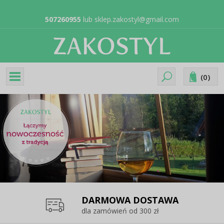
507260955
lub
sklep.zakostyl@gmail.com
(
0
)
DARMOWA DOSTAWA
dla zamówień od 300 zł