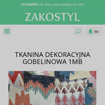
507260955
lub
sklep.zakostyl@gmail.com
(
0
)
TKANINA DEKORACYJNA
GOBELINOWA 1MB