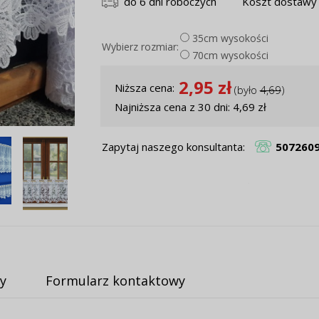
do 6 dni roboczych
Koszt dostawy 
35cm wysokości
Wybierz rozmiar:
70cm wysokości
2,95 zł
Niższa cena:
(było
4,69
)
Najniższa cena z 30 dni: 4,69 zł
Zapytaj naszego konsultanta:
507260
y
Formularz kontaktowy