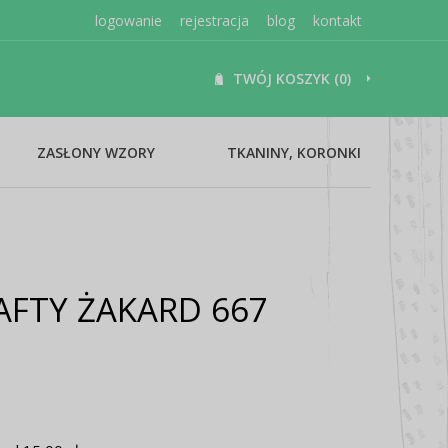
logowanie
rejestracja
blog
kontakt
TWÓJ KOSZYK (0)
ZASŁONY WZORY
TKANINY, KORONKI
AFTY ŻAKARD 667