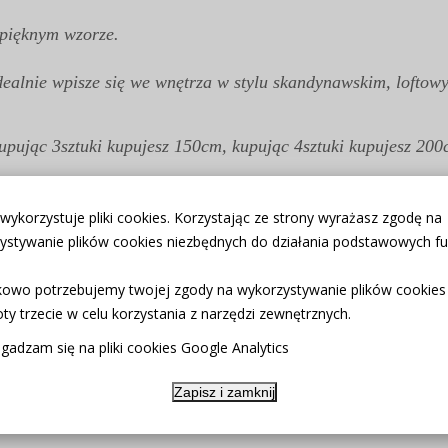
pięknym wzorze.
dealnie wpisze się we wnętrza w stylu skandynawskim, lofto
upując 3sztuki kupujesz 150cm, kupując 4sztuki kupujesz 200cm
różne szerokości - Kup łącznie potrzebną ilość zazdrostki a
 wykorzystuje pliki cookies. Korzystając ze strony wyrażasz zgodę na
yborze płatności i formy zapłaty.
ystywanie plików cookies niezbędnych do działania podstawowych fun
a.
owo potrzebujemy twojej zgody na wykorzystywanie plików cookies
temperaturze do 40 stopni celsjusza. Po praniu można ją odw
ty trzecie w celu korzystania z narzędzi zewnętrznych.
gadzam się na pliki cookies Google Analytics
akard ;
Zapisz i zamknij
miary