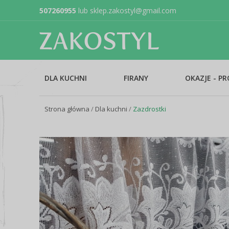
507260955
lub
sklep.zakostyl@gmail.com
DLA KUCHNI
FIRANY
OKAZJE - P
Strona główna
/
Dla kuchni
/
Zazdrostki