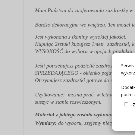
Mam Państwu do zaoferowania zazdrostkę w 
Bardzo dekoracyjna we wnętrzu. Ten model i
Jest wykonana z tkaniny wysokiej jakości.
Kupując 2sztuki kupujesz 1metr zazdrostki, k
WYSOKOŚĆ do wyboru w opcjach produktu
Jeśli potrzebujesz podzielić zazdrostkę na 
Serwis
SPRZEDAJĄCEGO - okienko pojawi sie przy w
wykorz
Otrzymujesz zazdrostki gotowe do zawieszeni
Dodatk
Użytkowanie: można prać w letniej wodzie o 
podmio
suszyć w stanie rozwieszonym.
Z
Materiał z jakiego została wykonana:
100% ż
Wymiary:
do wyboru
,
szyjemy nietypowe roz