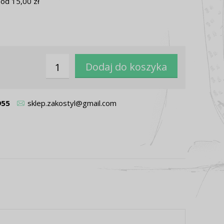
od 15,00 zł
955
sklep.zakostyl@gmail.com