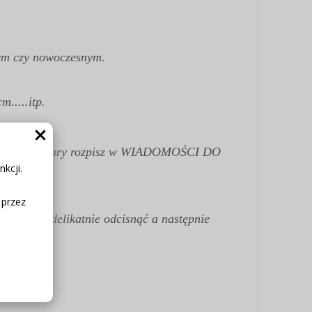
wym czy nowoczesnym.
.....itp.
 konkretne wymiary rozpisz w WIADOMOŚCI DO
kcji.
 przez
irować i delikatnie odcisnąć a następnie