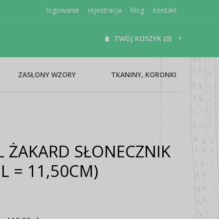
logowanie
rejestracja
blog
kontakt
TWÓJ KOSZYK (0)
ZASŁONY WZORY
TKANINY, KORONKI
L ŻAKARD SŁONECZNIK
L = 11,50CM)