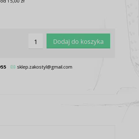
od 15,00 zł
955
sklep.zakostyl@gmail.com