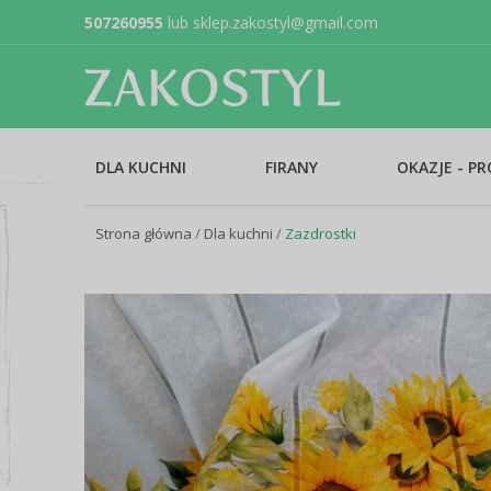
507260955
lub
sklep.zakostyl@gmail.com
DLA KUCHNI
FIRANY
OKAZJE - P
Strona główna
/
Dla kuchni
/
Zazdrostki