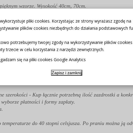
pięknym wzorze. Wysokość 40cm, 70cm.
dealnie wpisze się we wnętrza w stylu skandynawskim, lofto
 wykorzystuje pliki cookies. Korzystając ze strony wyrażasz zgodę na
ystywanie plików cookies niezbędnych do działania podstawowych fun
iej jakości.
owo potrzebujemy twojej zgody na wykorzystywanie plików cookies
uka)
.....itd.
ty trzecie w celu korzystania z narzędzi zewnętrznych.
3-110cm
gadzam się na pliki cookies Google Analytics
Zapisz i zamknij
różne szerokości - Kup łącznie potrzebną ilość zazdrostki a
yborze płatności i formy zapłaty.
a.
temperaturze do 40 stopni celsjusza. Po praniu można ją odw