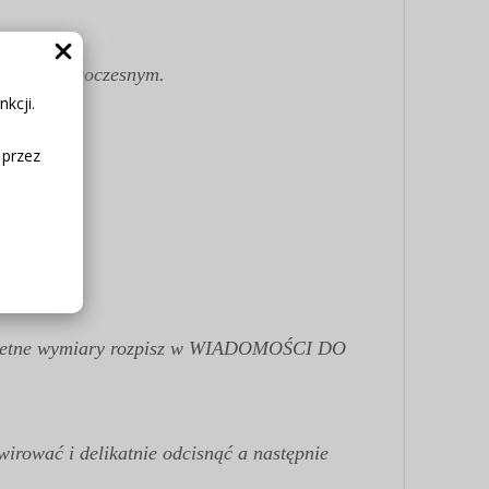
wym czy nowoczesnym.
kcji.
 przez
 konkretne wymiary rozpisz w WIADOMOŚCI DO
irować i delikatnie odcisnąć a następnie