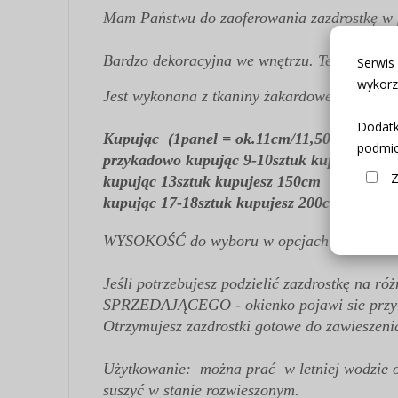
Mam Państwu do zaoferowania zazdrostkę w 
Bardzo dekoracyjna we wnętrzu. Ten model i
Serwis
wykorz
Jest wykonana z tkaniny żakardowej wysok
Dodatk
Kupując
(1panel = ok.11cm/11,50cm = 1szt
podmio
przykadowo kupując 9-10sztuk kupujesz 10
Z
kupując 13sztuk kupujesz 150cm
kupując 17-18sztuk kupujesz 200cm
WYSOKOŚĆ do wyboru w opcjach produktu
Jeśli potrzebujesz podzielić zazdrostkę na 
SPRZEDAJĄCEGO - okienko pojawi sie przy w
Otrzymujesz zazdrostki gotowe do zawieszeni
Użytkowanie: można prać w letniej wodzie o 
suszyć w stanie rozwieszonym.