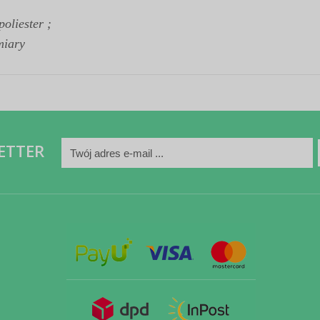
oliester ;
miary
ETTER