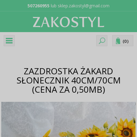
507260955
lub
sklep.zakostyl@gmail.com
(
0
)
ZAZDROSTKA ŻAKARD
SŁONECZNIK 40CM/70CM
(CENA ZA 0,50MB)