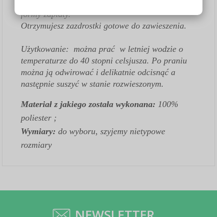
okienko pojawi sie przy wyborze płatności i
formy zapłaty.
Otrzymujesz zazdrostki gotowe do zawieszenia.
Użytkowanie: można prać w letniej wodzie o
temperaturze do 40 stopni celsjusza. Po praniu
można ją odwirować i delikatnie odcisnąć a
następnie suszyć w stanie rozwieszonym.
Materiał z jakiego została wykonana:
100%
poliester ;
Wymiary:
do wyboru
,
szyjemy nietypowe
rozmiary
NEWSLETTER