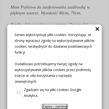
Mam Państwu do zaoferowania zazdrostkę w
pięknym wzorze. Wysokość 40cm, 70cm.
Bardzo dekoracyjna we wnętrzu. Ten model
idealnie wpisze się we wnętrza w stylu
Serwis wykorzystuje pliki cookies. Korzystając ze
skandynawskim, loftowym czy nowoczesnym.
strony wyrażasz zgodę na wykorzystywanie plików
Jest wykonana z tkaniny naturalnej sable
cookies niezbędnych do działania podstawowych
wysokiej jakości.
funkcji.
Kupując 2sztuki kupujesz 1metr zazdrostki,
kupując 3sztuki kupujesz 150cm, kupując
Dodatkowo potrzebujemy twojej zgody na
4sztuki kupujesz 200cm.....itp.
wykorzystywanie plików cookies przez podmioty
WYSOKOŚĆ do wyboru w opcjach produktu
trzecie w celu korzystania z narzędzi
zewnętrznych.
Jeśli potrzebujesz podzielić zazdrostkę na różne
Zgadzam się na pliki cookies Google
szerokości - Kup łącznie potrzebną ilość
Analytics
zazdrostki a konkretne wymiary rozpisz w
WIADOMOŚCI DO SPRZEDAJĄCEGO -
Zapisz i zamknij