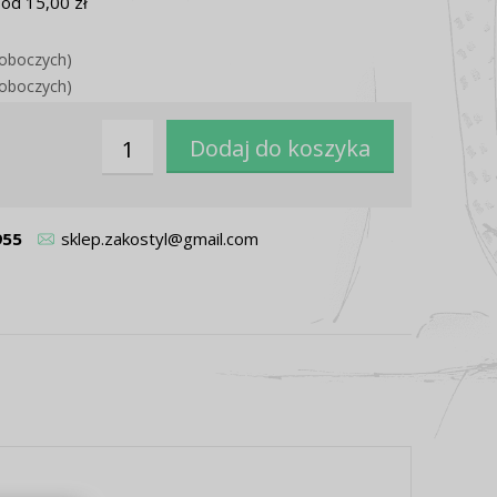
od 15,00 zł
roboczych)
roboczych)
955
sklep.zakostyl@gmail.com