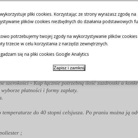
pięknym wzorze. Wysokość 35cm, 60cm.
 wykorzystuje pliki cookies. Korzystając ze strony wyrażasz zgodę na
dealnie wpisze się we wnętrza w stylu skandynawskim, lofto
ystywanie plików cookies niezbędnych do działania podstawowych fun
kiej jakości.
owo potrzebujemy twojej zgody na wykorzystywanie plików cookies
td.
ty trzecie w celu korzystania z narzędzi zewnętrznych.
50cm
gadzam się na pliki cookies Google Analytics
Zapisz i zamknij
różne szerokości - Kup łącznie potrzebną ilość zazdrostki a
yborze płatności i formy zapłaty.
a.
temperaturze do 40 stopni celsjusza. Po praniu można ją odw
oliester ;