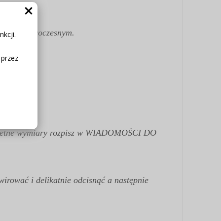
wym czy nowoczesnym.
kcji.
 przez
 konkretne wymiary rozpisz w WIADOMOŚCI DO
irować i delikatnie odcisnąć a następnie