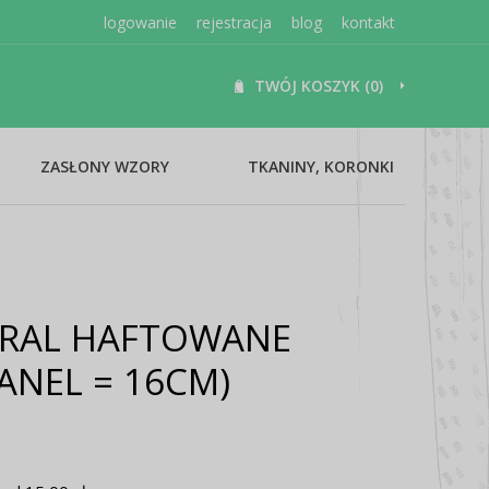
logowanie
rejestracja
blog
kontakt
TWÓJ KOSZYK (0)
ZASŁONY WZORY
TKANINY, KORONKI
URAL HAFTOWANE
ANEL = 16CM)