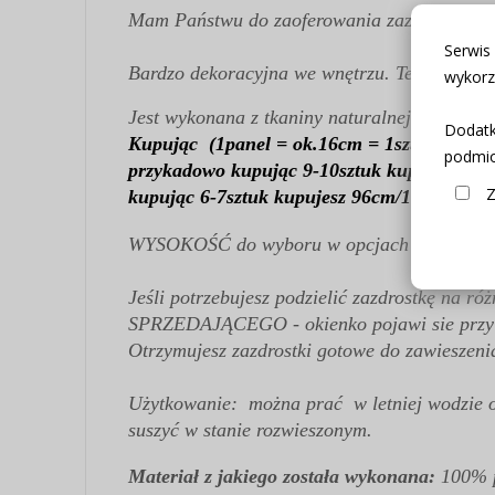
Mam Państwu do zaoferowania zazdrostkę w 
Serwis
Bardzo dekoracyjna we wnętrzu. Ten model i
wykorz
Jest wykonana z tkaniny naturalnej sable wyso
Dodatk
Kupując
(1panel = ok.16cm = 1sztuka)
.....i
podmio
przykadowo kupując 9-10sztuk kupujesz 1
Z
kupując 6-7sztuk kupujesz 96cm/100cm
WYSOKOŚĆ do wyboru w opcjach produktu
Jeśli potrzebujesz podzielić zazdrostkę na 
SPRZEDAJĄCEGO - okienko pojawi sie przy w
Otrzymujesz zazdrostki gotowe do zawieszeni
Użytkowanie: można prać w letniej wodzie o 
suszyć w stanie rozwieszonym.
Materiał z jakiego została wykonana:
100% p