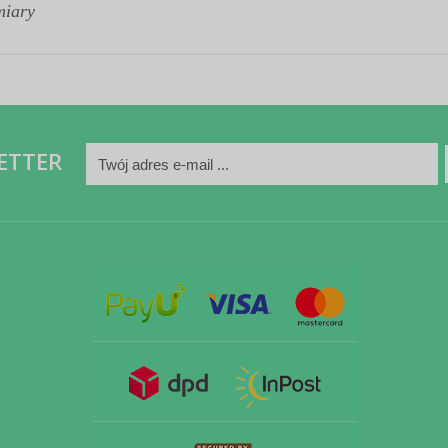
miary
ETTER