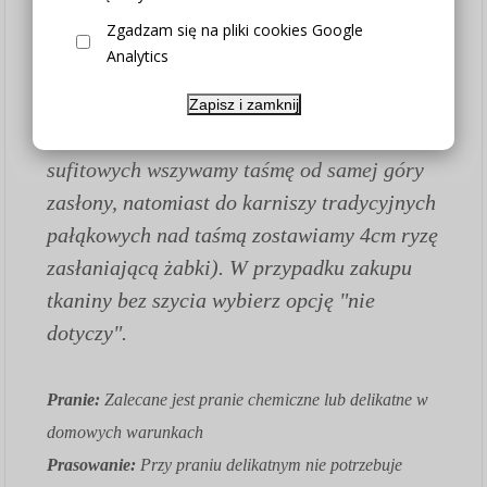
4. Wybierz metodę zawieszenia (w
Zgadzam się na pliki cookies Google
przypadku zakupu samej tkaniny bez szycia
Analytics
wybierz opcję "nie dotyczy")
5. Wybierz posiadany karnisz (opcja
Zapisz i zamknij
potrzebna nam z uwagi na to, że do karniszy
sufitowych wszywamy taśmę od samej góry
zasłony, natomiast do karniszy tradycyjnych
pałąkowych nad taśmą zostawiamy 4cm ryzę
zasłaniającą żabki). W przypadku zakupu
tkaniny bez szycia wybierz opcję "nie
dotyczy".
Pranie:
Zalecane jest pranie chemiczne lub delikatne w
domowych warunkach
Prasowanie:
Przy praniu delikatnym nie potrzebuje