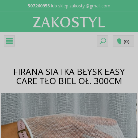
507260955
lub
sklep.zakostyl@gmail.com
(
0
)
FIRANA SIATKA BŁYSK EASY
CARE TŁO BIEL OŁ. 300CM