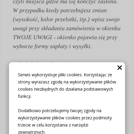
czyli miejsca gdzie ma się kończyć zasłona.
W przypadku kiedy potrzebujesz zmian
(wysokość, kolor przelotki, itp.) wpisz swoje
uwagi przy składaniu zamówienia w okienku
TWOJE UWAGI - okienko pojawia się przy
wyborze formy zapłaty i wysyłki.
Jak złożyć zamówienie:
1.
Wybierz opcję czy firana szyta na wymiar
Serwis wykorzystuje pliki cookies. Korzystając ze
czy chcesz zakupić tylko tkaninę w
strony wyrażasz zgodę na wykorzystywanie plików
cookies niezbędnych do działania podstawowych
wybranym wymiarze (w opcji "Firana na
funkcji.
metry bez szycia" wszystkie poniższe
pozostałe parametry ustaw "nie dotyczy")
Dodatkowo potrzebujemy twojej zgody na
2. Wybierz potrzebną szerokość
wykorzystywanie plików cookies przez podmioty
trzecie w celu korzystania z narzędzi
3. Wybierz potrzebną wysokość
zewnętrznych.