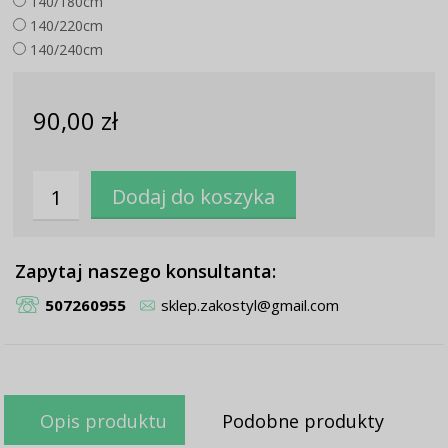
140/180cm
140/220cm
140/240cm
90,00 zł
Zapytaj naszego konsultanta:
507260955
sklep.zakostyl@gmail.com
Opis produktu
Podobne produkty