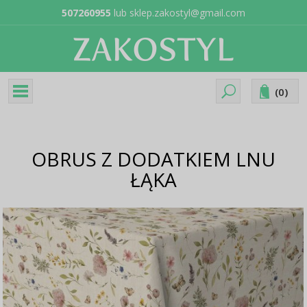
507260955
lub
sklep.zakostyl@gmail.com
(
0
)
OBRUS Z DODATKIEM LNU
ŁĄKA