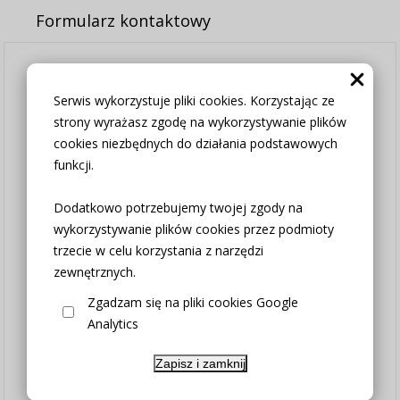
Formularz kontaktowy
Serwis wykorzystuje pliki cookies. Korzystając ze
Mam Państwu do zaoferowania
strony wyrażasz zgodę na wykorzystywanie plików
obrus w pięknym wzorze.
cookies niezbędnych do działania podstawowych
Bardzo dekoracyjna tkanina z
funkcji.
dodatkiem lnu.
Dodatkowo potrzebujemy twojej zgody na
Jest wykonana z tkaniny wysokiej
wykorzystywanie plików cookies przez podmioty
jakości.
trzecie w celu korzystania z narzędzi
zewnętrznych.
Dzieki dużej zawartości poliestru
Zgadzam się na pliki cookies Google
mało sie gniecie a wygląd lnu.
Analytics
Użytkowanie: można prać w letniej
Zapisz i zamknij
wodzie o temperaturze do 40 stopni