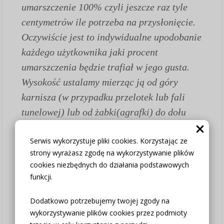
umarszczenie 100% czyli jeszcze raz tyle
centymetrów ile potrzeba na przysłonięcie.
Oczywiście jest to indywidualne upodobanie
każdego użytkownika jaki procent
umarszczenia będzie trafiał w jego gusta.
Wysokość ustalamy mierząc ją od góry
karnisza (w przypadku przelotek lub fali
tunelowej) lub od żabki(agrafki) do dołu
czyli miejsca gdzie ma się kończyć zasłona.
Serwis wykorzystuje pliki cookies. Korzystając ze
W przypadku kiedy potrzebujesz zmian
strony wyrażasz zgodę na wykorzystywanie plików
(wysokość, kolor przelotki, itp.) wpisz swoje
cookies niezbędnych do działania podstawowych
uwagi przy składaniu zamówienia w okienku
funkcji.
TWOJE UWAGI - okienko pojawia się przy
Dodatkowo potrzebujemy twojej zgody na
wyborze formy zapłaty i wysyłki.
wykorzystywanie plików cookies przez podmioty