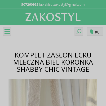
507260955
lub
sklep.zakostyl@gmail.com
(
0
)
KOMPLET ZASŁON ECRU
MLECZNA BIEL KORONKA
SHABBY CHIC VINTAGE