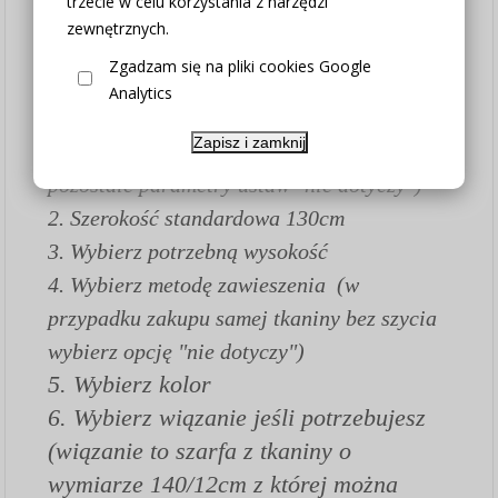
trzecie w celu korzystania z narzędzi
Jak złożyć zamówienie:
zewnętrznych.
1.
Wybierz opcję czy zasłona szyta na
Zgadzam się na pliki cookies Google
wymiar czy chcesz zakupić tylko tkaninę w
Analytics
wybranym wymiarze (w opcji "Zasłona na
Zapisz i zamknij
metry bez szycia" wszystkie poniższe
pozostałe parametry ustaw "nie dotyczy")
2. Szerokość standardowa 130cm
3. Wybierz potrzebną wysokość
4. Wybierz metodę zawieszenia (w
przypadku zakupu samej tkaniny bez szycia
wybierz opcję "nie dotyczy")
5. Wybierz kolor
6. Wybierz wiązanie jeśli potrzebujesz
(wiązanie to szarfa z tkaniny o
wymiarze 140/12cm z której można