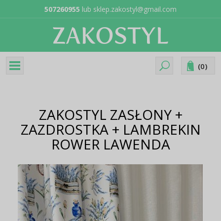
507260955
lub
sklep.zakostyl@gmail.com
(
0
)
ZAKOSTYL ZASŁONY +
ZAZDROSTKA + LAMBREKIN
ROWER LAWENDA