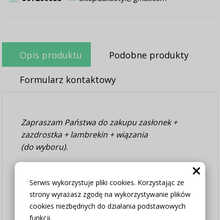
Opis produktu
Podobne produkty
Formularz kontaktowy
Zapraszam Państwa do zakupu zasłonek +
zazdrostka + lambrekin + wiązania
(do wyboru).
W cenie dwie sztuki zasłonek plus zazdrostka.
Serwis wykorzystuje pliki cookies. Korzystając ze
Jest możliwość zakupienia do kompletu
strony wyrażasz zgodę na wykorzystywanie plików
obrusów, poszewek.
cookies niezbędnych do działania podstawowych
Zasłony mają wszytą taśmę
funkcji.