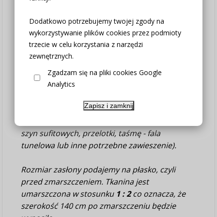
marszczącą.
Zasłona nad taśmą posiada
ozdobną 4-centymetrową ryzę (grzywkę)
Dodatkowo potrzebujemy twojej zgody na
wystającą ponad karnisz.
wykorzystywanie plików cookies przez podmioty
trzecie w celu korzystania z narzędzi
Tkanina bardzo dobrej jakości.
zewnętrznych.
Do tradycyjnych karniszy polecamy zasłony na
Zgadzam się na pliki cookies Google
Analytics
taśmie marszczącej, którą zawiesisz za pomocą
umieszczonych na karniszu agrafek, haczyków
Zapisz i zamknij
lub żabek.
(na życzenie wszyjemy: taśmę marszczącą do
szyn sufitowych, przelotki, taśmę - fala
tunelowa lub inne potrzebne zawieszenie).
Rozmiar zasłony podajemy na płasko, czyli
przed zmarszczeniem. Tkanina jest
umarszczona w stosunku
1 : 2
co oznacza, że
szerokość 140 cm po zmarszczeniu będzie