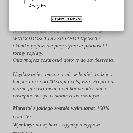
WYSOKOŚĆ do wyboru w opcjach produktu
Analytics
Jeśli potrzebujesz podzielić zazdrostkę na różne
Zapisz i zamknij
szerokości - Kup łącznie potrzebną ilość
zazdrostki a konkretne wymiary rozpisz w
WIADOMOŚCI DO SPRZEDAJĄCEGO -
okienko pojawi sie przy wyborze płatności i
formy zapłaty.
Otrzymujesz zazdrostki gotowe do zawieszenia.
Użytkowanie: można prać w letniej wodzie o
temperaturze do 40 stopni celsjusza. Po praniu
można ją odwirować i delikatnie odcisnąć a
następnie suszyć w stanie rozwieszonym.
Materiał z jakiego została wykonana:
100%
poliester ;
Wymiary:
do wyboru
,
szyjemy nietypowe
rozmiary