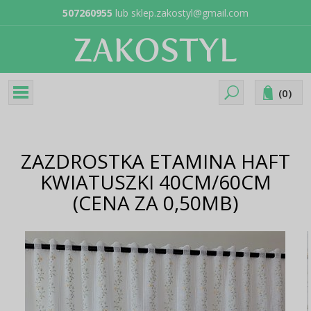
507260955
lub
sklep.zakostyl@gmail.com
(
0
)
ZAZDROSTKA ETAMINA HAFT
KWIATUSZKI 40CM/60CM
(CENA ZA 0,50MB)