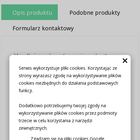
Opis produktu
Podobne produkty
Formularz kontaktowy
Mam Państwu do zaoferowania zazdrostkę w
pięknym wzorze. Wysokość 40cm, 60cm.
Serwis wykorzystuje pliki cookies. Korzystając ze
strony wyrażasz zgodę na wykorzystywanie plików
Bardzo dekoracyjna we wnętrzu. Ten model
cookies niezbędnych do działania podstawowych
idealnie wpisze się we wnętrza w stylu
funkcji.
skandynawskim, loftowym czy nowoczesnym.
Dodatkowo potrzebujemy twojej zgody na
Jest wykonana z tkaniny naturalnej sable
wykorzystywanie plików cookies przez podmioty
wysokiej jakości.
trzecie w celu korzystania z narzędzi
Kupując 2sztuki kupujesz 1metr zazdrostki,
zewnętrznych.
kupując 3sztuki kupujesz 150cm, kupując
4sztuki kupujesz 200cm.....itp.
Zgadzam się na pliki cookies Google