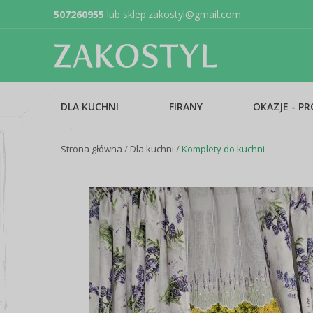
507260955
lub
sklep.zakostyl@gmail.com
DLA KUCHNI
FIRANY
OKAZJE - P
Strona główna
/
Dla kuchni
/
Komplety do kuchni