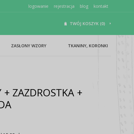
logowanie
rejestracja
blog
kontakt
TWÓJ KOSZYK (0)
ZASŁONY WZORY
TKANINY, KORONKI
 + ZAZDROSTKA +
DA