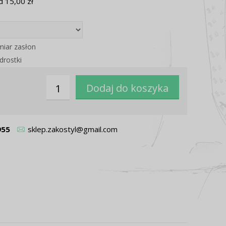
 15,00 zł
miar zasłon
drostki
955
sklep.zakostyl@gmail.com