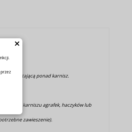
kcji.
ek.
 przez
ywkę) wystającą ponad karnisz.
zonych na karniszu agrafek, haczyków lub
 potrzebne zawieszenie).