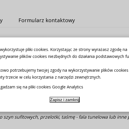
y
Formularz kontaktowy
zdrostka + lambrekin + wiązania
 wykorzystuje pliki cookies. Korzystając ze strony wyrażasz zgodę na
ystywanie plików cookies niezbędnych do działania podstawowych fun
ka. Jest możliwość zakupienia do kompletu obrusów, poszew
owo potrzebujemy twojej zgody na wykorzystywanie plików cookies
łona nad taśmą posiada ozdobną 4-centymetrową ryzę (grz
ty trzecie w celu korzystania z narzędzi zewnętrznych.
gadzam się na pliki cookies Google Analytics
Zapisz i zamknij
na taśmie marszczącej, którą zawiesisz za pomocą umieszc
szyn sufitowych, przelotki, taśmę - fala tunelowa lub inne