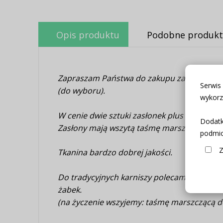
Opis produktu
Podobne produkt
Zapraszam Państwa do zakupu zasłonek + za
Serwis
(do wyboru).
wykorz
W cenie dwie sztuki zasłonek plus zazdrost
Dodatk
Zasłony mają wszytą taśmę marszczącą.
Zas
podmio
Z
Tkanina bardzo dobrej jakości.
Do tradycyjnych karniszy polecamy zasłony 
żabek.
(na życzenie wszyjemy: taśmę marszczącą do 