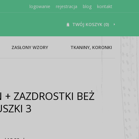
logowanie
rejestracja
blog
kontakt
TWÓJ KOSZYK (0)
ZASŁONY WZORY
TKANINY, KORONKI
 + ZAZDROSTKI BEŻ
SZKI 3