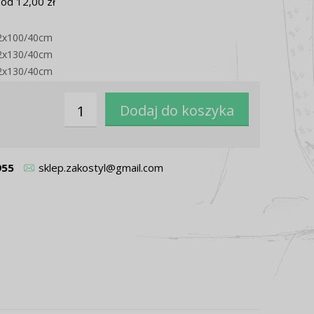
od 12,00 zł
 2x100/40cm
 2x130/40cm
 2x130/40cm
955
sklep.zakostyl@gmail.com