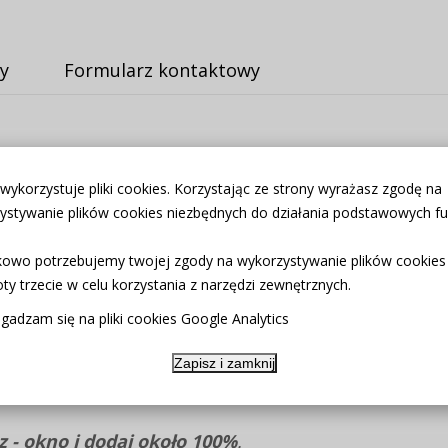
y
Formularz kontaktowy
 shabby chic .
 wykorzystuje pliki cookies. Korzystając ze strony wyrażasz zgodę na
ystywanie plików cookies niezbędnych do działania podstawowych fun
ą .
owo potrzebujemy twojej zgody na wykorzystywanie plików cookies
 dowolną wysokość. Tkanina bawełna bardzo dobrej
ty trzecie w celu korzystania z narzędzi zewnętrznych.
gadzam się na pliki cookies Google Analytics
m środek.
Zapisz i zamknij
 przy szerokości 250-450cm wysyłana w dwóch kawał
 - okno i dodaj około 100%
.