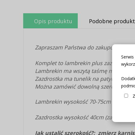
Opis produktu
Podobne produkt
Zapraszam Państwa do zakupu kompletu
Serwis
Komplet to lambrekin plus zazdrostka.
wykorz
Lambrekin ma wszytą taśmę marszcząc
Zazdrostka ma tunelik na patyczek.
Dodatk
Można zamówić dowolną szerokość oraz
podmio
Z
Lambrekin wysokość 70-75cm boki/40c
Zazdrostka wysokość 40cm (zazdrostka
Jak ustalić szerokość?:
zmierz karnisz