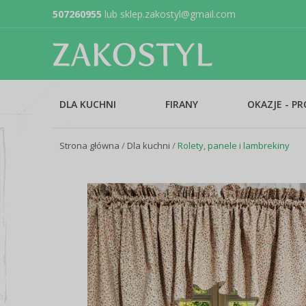
507260955
lub
sklep.zakostyl@gmail.com
DLA KUCHNI
FIRANY
OKAZJE - P
Strona główna
/
Dla kuchni
/
Rolety, panele i lambrekiny