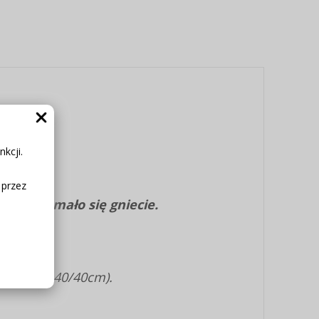
kcji.
 przez
 jakości,
mało się gniecie.
akach 2x140/40cm).