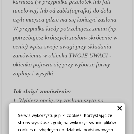
karnisza (w przypadku przelotek lub fali
tunelowej) lub od żabki(agrafki) do dołu
czyli miejsca gdzie ma się kończyć zasłona.
W przypadku kiedy potrzebujesz zmian (np.
potrzebujesz krótszych zasłon- skrócenie w
cenie) wpisz swoje uwagi przy składaniu
zamówienia w okienku TWOJE UWAGI -
okienko pojawia się przy wyborze formy
zapłaty i wysyłki.
Jak złożyć zamówienie:
1.
Wybierz opcję czy zasłona szyta na
wymiar czy chcesz zakupić tylko tkaninę w
Serwis wykorzystuje pliki cookies. Korzystając ze
wybranym wymiarze (w opcji "Zasłona na
strony wyrażasz zgodę na wykorzystywanie plików
metry bez szycia" wszystkie poniższe
cookies niezbędnych do działania podstawowych