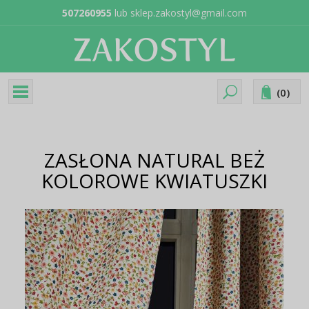
507260955
lub
sklep.zakostyl@gmail.com
(
0
)
ZASŁONA NATURAL BEŻ
KOLOROWE KWIATUSZKI