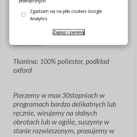
zewnętrznych.
szerokość 300cm (ale można
Zgadzam się na pliki cookies Google
zamówić dowolny wymiar)
Analytics
Zapisz i zamknij
możliwe +/-3% odchylenia w
rozmiarze
Tkanina: 100% poliester, podkład
oxford
Pierzemy w max 30stopniach w
programach bardzo delikatnych lub
ręcznie, wirujemy na słabych
obrotach lub w ogóle, suszymy w
stanie rozwieszonym, prasujemy w