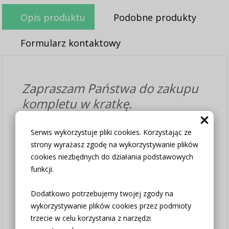
Opis produktu
Podobne produkty
Formularz kontaktowy
Zapraszam Państwa do zakupu
kompletu w kratkę.
Tkanina dobrej jakości.
Serwis wykorzystuje pliki cookies. Korzystając ze
strony wyrażasz zgodę na wykorzystywanie plików
Komplet to dwie zasłonki z
cookies niezbędnych do działania podstawowych
wiązaniami oraz lambrekin.
funkcji.
Rozmiar zasłonek do wyboru w
opcjach produktu.
Dodatkowo potrzebujemy twojej zgody na
wykorzystywanie plików cookies przez podmioty
trzecie w celu korzystania z narzędzi
Lambrekin - wysokość 50cm -