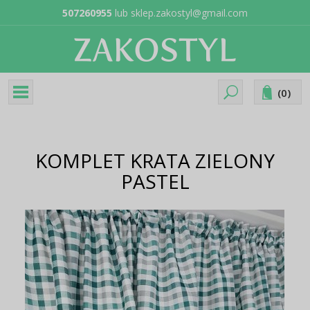
507260955
lub
sklep.zakostyl@gmail.com
(
0
)
KOMPLET KRATA ZIELONY
PASTEL