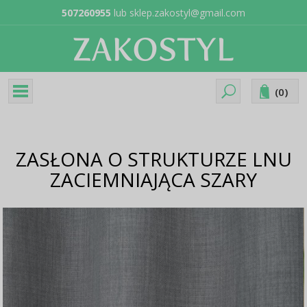
507260955
lub
sklep.zakostyl@gmail.com
(
0
)
ZASŁONA O STRUKTURZE LNU
ZACIEMNIAJĄCA SZARY