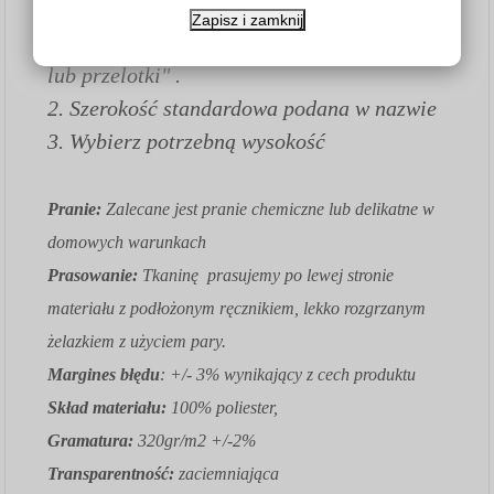
Jak złożyć zamówienie:
Zapisz i zamknij
1.
Wybierz opcję "Zasłona - wybierz taśmę
lub przelotki" .
2. Szerokość standardowa podana w nazwie
3. Wybierz potrzebną wysokość
Pranie:
Zalecane jest pranie chemiczne lub delikatne w
domowych warunkach
Prasowanie:
Tkaninę prasujemy po lewej stronie
materiału z podłożonym ręcznikiem, lekko rozgrzanym
żelazkiem z użyciem pary.
Margines błędu
: +/- 3% wynikający z cech produktu
Skład materiału:
100% poliester,
Gramatura:
320gr/m2 +/-2%
Transparentność:
zaciemniająca