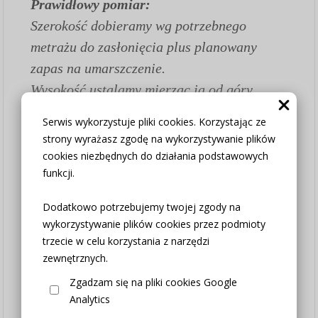
Prawidłowy pomiar:
Szerokość dobieramy wg potrzebnego
metrażu do zasłonięcia plus planowany
zapas na umarszczenie.
Wysokość ustalamy mierząc ją od góry
karnisza (w przypadku przelotek lub fali
Serwis wykorzystuje pliki cookies. Korzystając ze
tunelowej) lub od żabki(agrafki) do dołu
strony wyrażasz zgodę na wykorzystywanie plików
czyli miejsca gdzie ma się kończyć zasłona.
cookies niezbędnych do działania podstawowych
funkcji.
W przypadku kiedy potrzebujesz zmian (np.
potrzebujesz krótszych zasłon- skrócenie w
Dodatkowo potrzebujemy twojej zgody na
cenie) wpisz swoje uwagi przy składaniu
wykorzystywanie plików cookies przez podmioty
zamówienia w okienku TWOJE UWAGI -
trzecie w celu korzystania z narzędzi
zewnętrznych.
okienko pojawia się przy wyborze formy
zapłaty i wysyłki.
Zgadzam się na pliki cookies Google
Analytics