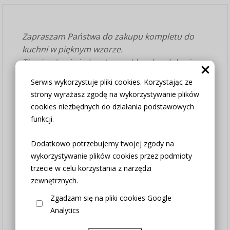
Zapraszam Państwa do zakupu kompletu do
kuchni w pięknym wzorze.
Tkanina (wzór jednostronny) bardzo dobrej
jakości, łatwa w prasowaniu.
Serwis wykorzystuje pliki cookies. Korzystając ze
Zawieszenie - taśma marszcząca.
strony wyrażasz zgodę na wykorzystywanie plików
cookies niezbędnych do działania podstawowych
Szerokość i wysokość zasłon
funkcji.
zasłonki 2x130cm na prosto przed
zmarszczeniem / 160cm wysokość
Dodatkowo potrzebujemy twojej zgody na
Komplet to dwie zasłonki na boki z wiązaniami
wykorzystywanie plików cookies przez podmioty
oraz zazdrostka.
trzecie w celu korzystania z narzędzi
Zazdrostki można podzielić na dowolne
zewnętrznych.
wymiary lub w razie potrzeby domówić
Zgadzam się na pliki cookies Google
dodatkową (wymiar zazdrostki = wymiar okna
Analytics
plus zapas na marszczenie )
Zazdrostka 130cm szerokość - wysokość