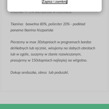
Zapisz i zamknij
40/45cm.
możliwe +/-3% odchylenia w rozmiarze
Tkanina: bawełna 80%, poliester 20% - podkład
panama tkanina hiszpańska
Pierzemy w max 30stopniach w programach bardzo
delikatnych lub ręcznie, wirujemy na słabych obrotach
lub w ogóle, suszymy w stanie rozwieszonym,
prasujemy w 150stopniach najlepiej na wilgotno.
Dokup serduszka, obrus lub poduszki.