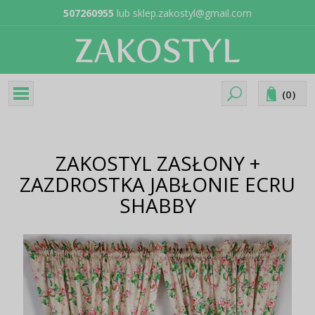
507260955
lub
sklep.zakostyl@gmail.com
(
0
)
ZAKOSTYL ZASŁONY +
ZAZDROSTKA JABŁONIE ECRU
SHABBY