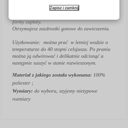
zazdrostki a konkretne wymiary rozpisz w
WIADOMOŚCI DO SPRZEDAJĄCEGO -
Zapisz i zamknij
okienko pojawi sie przy wyborze płatności i
formy zapłaty.
Otrzymujesz zazdrostki gotowe do zawieszenia.
Użytkowanie: można prać w letniej wodzie o
temperaturze do 40 stopni celsjusza. Po praniu
można ją odwirować i delikatnie odcisnąć a
następnie suszyć w stanie rozwieszonym.
Materiał z jakiego została wykonana:
100%
poliester ;
Wymiary:
do wyboru
,
szyjemy nietypowe
rozmiary