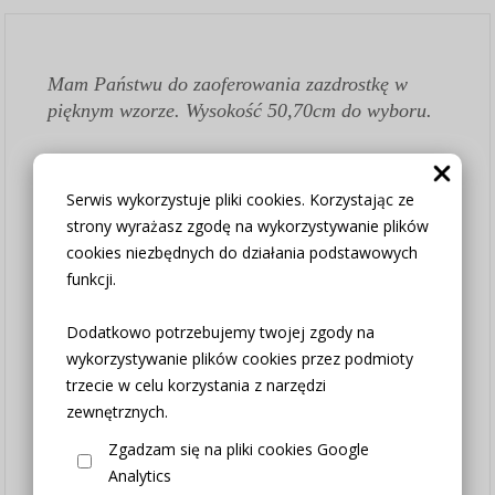
Mam Państwu do zaoferowania zazdrostkę w
pięknym wzorze. Wysokość 50,70cm do wyboru.
Bardzo dekoracyjna we wnętrzu. Ten model
idealnie wpisze się we wnętrza w stylu
Serwis wykorzystuje pliki cookies. Korzystając ze
skandynawskim, loftowym czy nowoczesnym.
strony wyrażasz zgodę na wykorzystywanie plików
cookies niezbędnych do działania podstawowych
Jest wykonana z tkaniny żakardowej wysokiej
funkcji.
jakości.
Kupując 2sztuki kupujesz 1metr zazdrostki,
Dodatkowo potrzebujemy twojej zgody na
kupując 3sztuki kupujesz 150cm, kupując
wykorzystywanie plików cookies przez podmioty
4sztuki kupujesz 200cm.....itp.
trzecie w celu korzystania z narzędzi
WYSOKOŚĆ do wyboru w opcjach produktu
zewnętrznych.
Jeśli potrzebujesz podzielić zazdrostkę na różne
Zgadzam się na pliki cookies Google
szerokości - Kup łącznie potrzebną ilość
Analytics