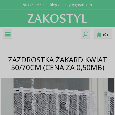
507260955
lub
sklep.zakostyl@gmail.com
(
0
)
ZAZDROSTKA ŻAKARD KWIAT
50/70CM (CENA ZA 0,50MB)