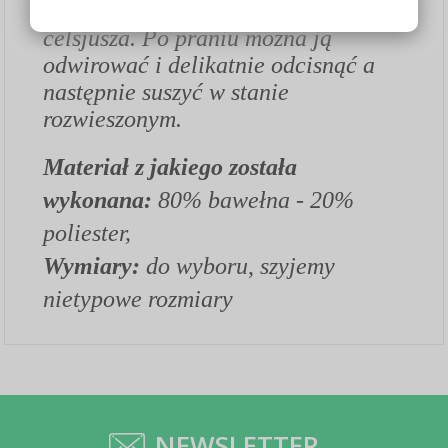
wodzie o temperaturze do 40 stopni
celsjusza. Po praniu można ją
odwirować i delikatnie odcisnąć a
następnie suszyć w stanie
rozwieszonym.
Materiał z jakiego została
wykonana:
80% bawełna - 20%
poliester,
Wymiary:
do wyboru
,
szyjemy
nietypowe rozmiary
NEWSLETTER