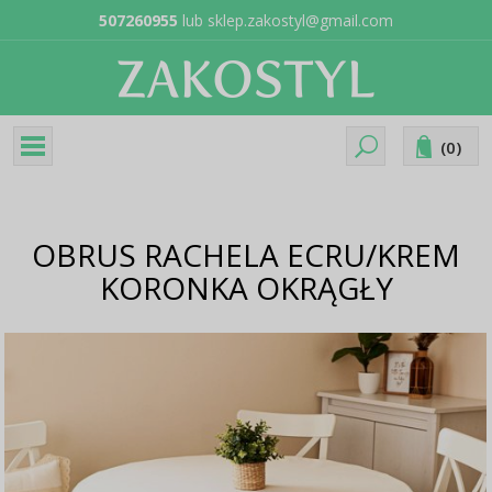
507260955
lub
sklep.zakostyl@gmail.com
(
0
)
OBRUS RACHELA ECRU/KREM
KORONKA OKRĄGŁY