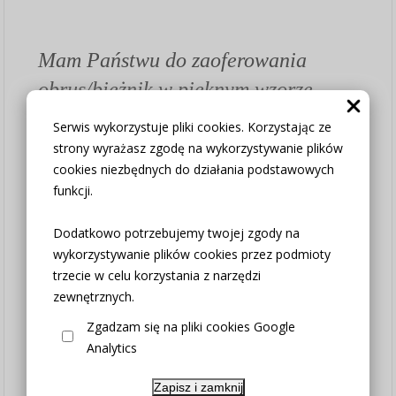
Mam Państwu do zaoferowania
obrus
/bieżnik
w pięknym wzorze.
Bardzo dekoracyjna tkanina i
Serwis wykorzystuje pliki cookies. Korzystając ze
koronka.
strony wyrażasz zgodę na wykorzystywanie plików
cookies niezbędnych do działania podstawowych
Jest wykonana z tkaniny wysokiej
funkcji.
jakości.
Wymiary do wyboru w opcjach
Dodatkowo potrzebujemy twojej zgody na
wykorzystywanie plików cookies przez podmioty
produktu:
trzecie w celu korzystania z narzędzi
FI 130cm
zewnętrznych.
FI 160cm
Zgadzam się na pliki cookies Google
Analytics
Użytkowanie: można prać w letniej
Zapisz i zamknij