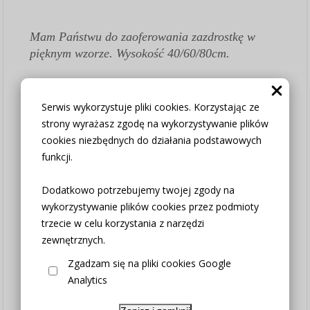
Mam Państwu do zaoferowania zazdrostkę w
pięknym wzorze. Wysokość 40/60/80cm.
Bardzo dekoracyjna we wnętrzu. Ten model
idealnie wpisze się we wnętrza w stylu
Serwis wykorzystuje pliki cookies. Korzystając ze
skandynawskim, loftowym czy nowoczesnym.
strony wyrażasz zgodę na wykorzystywanie plików
cookies niezbędnych do działania podstawowych
Jest wykonana z tkaniny naturalnej sable
funkcji.
wysokiej jakości.
Kupując 2sztuki kupujesz 1metr zazdrostki,
Dodatkowo potrzebujemy twojej zgody na
kupując 3sztuki kupujesz 150cm, kupując
wykorzystywanie plików cookies przez podmioty
4sztuki kupujesz 200cm.....itp.
trzecie w celu korzystania z narzędzi
WYSOKOŚĆ do wyboru w opcjach produktu
zewnętrznych.
Jeśli potrzebujesz podzielić zazdrostkę na różne
Zgadzam się na pliki cookies Google
szerokości - Kup łącznie potrzebną ilość
Analytics
zazdrostki a konkretne wymiary rozpisz w