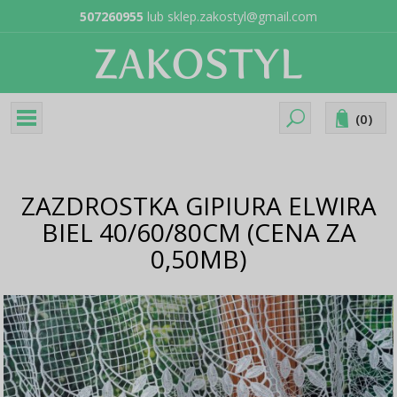
507260955
lub
sklep.zakostyl@gmail.com
(
0
)
ZAZDROSTKA GIPIURA ELWIRA
BIEL 40/60/80CM (CENA ZA
0,50MB)