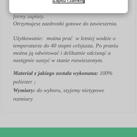
Zapisz i zamknij
WIADOMOŚCI DO SPRZEDAJĄCEGO -
okienko pojawi sie przy wyborze płatności i
formy zapłaty.
Otrzymujesz zazdrostki gotowe do zawieszenia.
Użytkowanie: można prać w letniej wodzie o
temperaturze do 40 stopni celsjusza. Po praniu
można ją odwirować i delikatnie odcisnąć a
następnie suszyć w stanie rozwieszonym.
Materiał z jakiego została wykonana:
100%
poliester ;
Wymiary:
do wyboru
,
szyjemy nietypowe
rozmiary