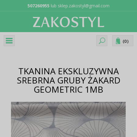
507260955
lub
sklep.zakostyl@gmail.com
(
0
)
TKANINA EKSKLUZYWNA
SREBRNA GRUBY ŻAKARD
GEOMETRIC 1MB