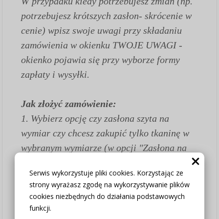
W przypadku kiedy potrzebujesz zmian (np.
potrzebujesz krótszych zasłon- skrócenie w
cenie) wpisz swoje uwagi przy składaniu
zamówienia w okienku TWOJE UWAGI -
okienko pojawia się przy wyborze formy
zapłaty i wysyłki.
Jak złożyć zamówienie:
1.
Wybierz opcję czy zasłona szyta na
wymiar czy chcesz zakupić tylko tkaninę w
wybranym wymiarze (w opcji "Zasłona na
metry bez szycia" wszystkie poniższe
Serwis wykorzystuje pliki cookies. Korzystając ze
pozostałe parametry ustaw "nie dotyczy")
strony wyrażasz zgodę na wykorzystywanie plików
2. Szerokość standardowa 130cm
cookies niezbędnych do działania podstawowych
3. Wybierz potrzebną wysokość
funkcji.