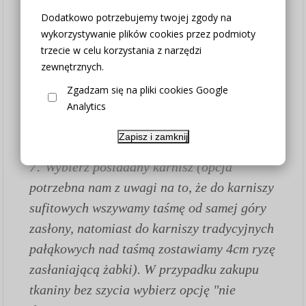
4. Wybierz metodę zawieszenia (w
Dodatkowo potrzebujemy twojej zgody na
przypadku zakupu samej tkaniny bez szycia
wykorzystywanie plików cookies przez podmioty
wybierz opcję "nie dotyczy")
trzecie w celu korzystania z narzędzi
5. Wybierz kolor
zewnętrznych.
6. Wybierz wiązanie jesli potrzebujesz
Zgadzam się na pliki cookies Google
(wiązanie to szarfa z tkaniny o
Analytics
wymiarze 140/12cm z której można
Zapisz i zamknij
wiązać kokardy itp.)
7.
Wybierz posiadany karnisz (opcja
potrzebna nam z uwagi na to, że do karniszy
sufitowych wszywamy taśmę od samej góry
zasłony, natomiast do karniszy tradycyjnych
pałąkowych nad taśmą zostawiamy 4cm ryzę
zasłaniającą żabki). W przypadku zakupu
tkaniny bez szycia wybierz opcję "nie