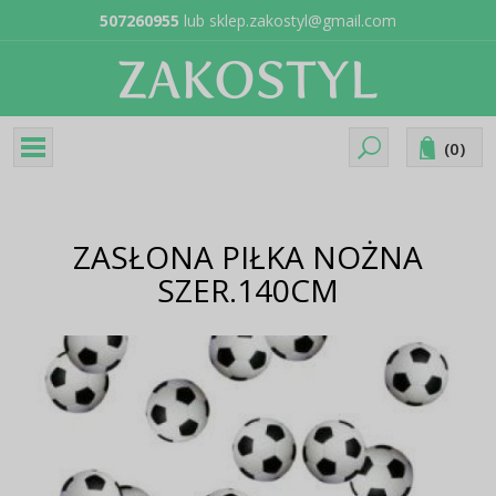
507260955
lub
sklep.zakostyl@gmail.com
(
0
)
ZASŁONA PIŁKA NOŻNA
SZER.140CM