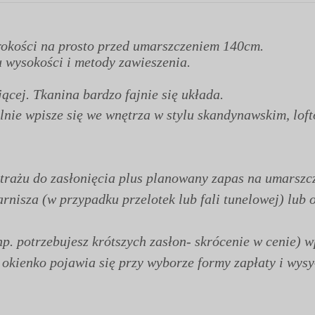
erokości na prosto przed umarszczeniem 140cm.
 wysokości i metody zawieszenia.
ącej. Tkanina bardzo fajnie się układa.
lnie wpisze się we wnętrza w stylu skandynawskim, lof
rażu do zasłonięcia plus planowany zapas na umarszcz
nisza (w przypadku przelotek lub fali tunelowej) lub o
p. potrzebujesz krótszych zasłon- skrócenie w cenie) w
ienko pojawia się przy wyborze formy zapłaty i wysył