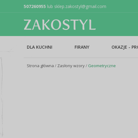
507260955
lub
sklep.zakostyl@gmail.com
DLA KUCHNI
FIRANY
OKAZJE - P
Strona główna
/
Zasłony wzory
/
Geometryczne