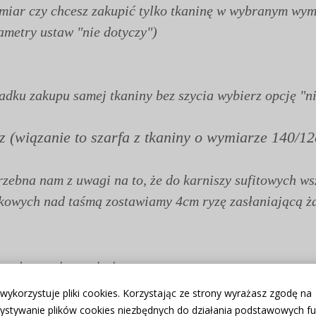
ymiar czy chcesz zakupić tylko tkaninę w wybranym wym
ametry ustaw "nie dotyczy")
dku zakupu samej tkaniny bez szycia wybierz opcję "ni
sz (wiązanie to szarfa z tkaniny o wymiarze 140/
rzebna nam z uwagi na to, że do karniszy sufitowych w
ąkowych nad taśmą zostawiamy 4cm ryzę zasłaniającą ż
atne w domowych warunkach
ateriału z podłożonym ręcznikiem, lekko rozgrzanym żelazkiem z użyci
 wykorzystuje pliki cookies. Korzystając ze strony wyrażasz zgodę na
u
ystywanie plików cookies niezbędnych do działania podstawowych fun