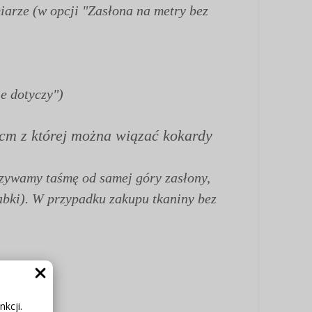
iarze (w opcji "Zasłona na metry bez
e dotyczy")
12cm z której można wiązać kokardy
szywamy taśmę od samej góry zasłony,
abki). W przypadku zakupu tkaniny bez
em pary.
kcji.