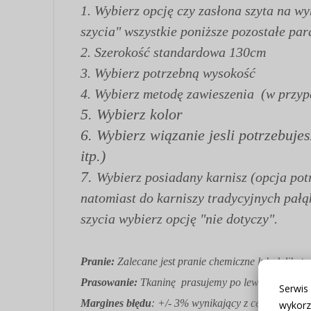
1.
Wybierz opcję czy zasłona szyta na w
szycia" wszystkie poniższe pozostałe par
2. Szerokość standardowa 130cm
3. Wybierz potrzebną wysokość
4. Wybierz metodę zawieszenia (w przypa
5. Wybierz kolor
6. Wybierz wiązanie jesli potrzebuje
itp.)
7.
Wybierz posiadany karnisz (opcja pot
natomiast do karniszy tradycyjnych pał
szycia wybierz opcję "nie dotyczy".
Pranie:
Zalecane jest pranie chemiczne lub delik
Prasowanie:
Tkaninę prasujemy po lewej stronie m
Serwis
Margines błędu
: +/- 3% wynikający z cech produkt
wykorz