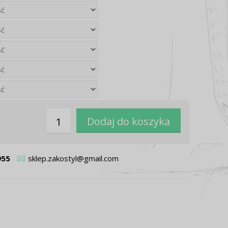
955
sklep.zakostyl@gmail.com