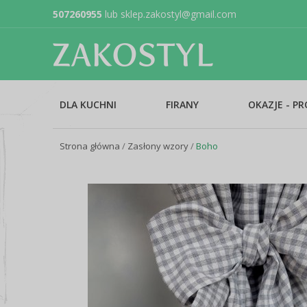
507260955
lub
sklep.zakostyl@gmail.com
DLA KUCHNI
FIRANY
OKAZJE - P
Strona główna
/
Zasłony wzory
/
Boho