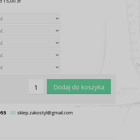
 15,00 zł
955
sklep.zakostyl@gmail.com