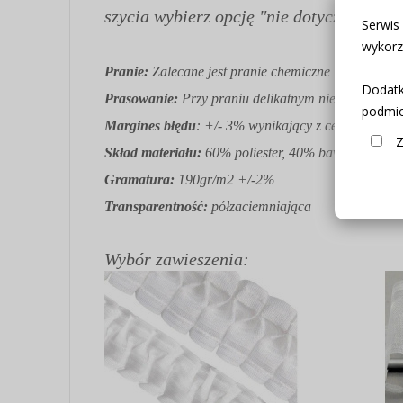
szycia wybierz opcję "nie dotyczy".
Serwis
wykorz
Pranie:
Zalecane jest pranie chemiczne lub delik
Dodatk
Prasowanie:
Przy praniu delikatnym nie potrzebuje
podmio
Margines błędu
: +/- 3% wynikający z cech produkt
Z
Skład materiału:
60% poliester, 40% bawełna
Gramatura:
190gr/m2 +/-2%
Transparentność:
półzaciemniająca
Wybór zawieszenia: