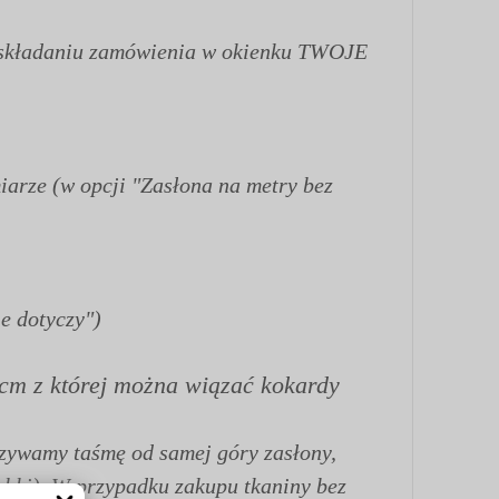
zy składaniu zamówienia w okienku TWOJE
iarze (w opcji "Zasłona na metry bez
e dotyczy")
12cm z której można wiązać kokardy
szywamy taśmę od samej góry zasłony,
abki). W przypadku zakupu tkaniny bez