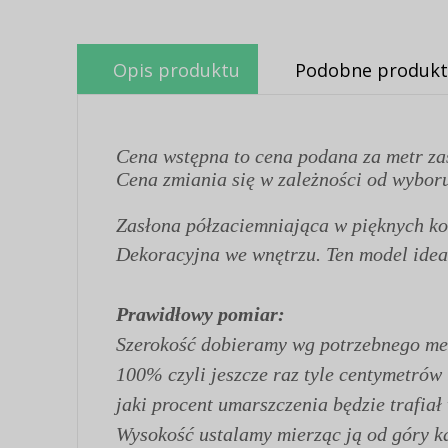
Opis produktu
Podobne produkt
Cena wstępna to cena podana za metr za
Cena zmiania się w zależności od wyboru
Zasłona półzaciemniająca w pięknych ko
Dekoracyjna we wnętrzu. Ten model ideal
Prawidłowy pomiar:
Szerokość dobieramy wg potrzebnego met
100% czyli jeszcze raz tyle centymetrów
jaki procent umarszczenia będzie trafiał
Wysokość ustalamy mierząc ją od góry kar