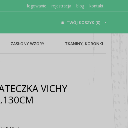
logowanie
rejestracja
blog
kontakt
TWÓJ KOSZYK (0)
ZASŁONY WZORY
TKANINY, KORONKI
ATECZKA VICHY
.130CM