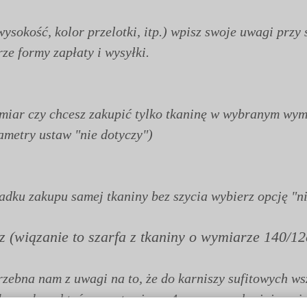
wysokość, kolor przelotki, itp.) wpisz swoje uwagi pr
e formy zapłaty i wysyłki.
ymiar czy chcesz zakupić tylko tkaninę w wybranym wym
ametry ustaw "nie dotyczy")
dku zakupu samej tkaniny bez szycia wybierz opcję "ni
sz (wiązanie to szarfa z tkaniny o wymiarze 140/
rzebna nam z uwagi na to, że do karniszy sufitowych w
ąkowych nad taśmą zostawiamy 4cm ryzę zasłaniającą ż