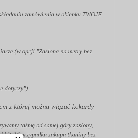
zy składaniu zamówienia w okienku TWOJE
iarze (w opcji "Zasłona na metry bez
e dotyczy")
12cm z której można wiązać kokardy
szywamy taśmę od samej góry zasłony,
abki). W przypadku zakupu tkaniny bez