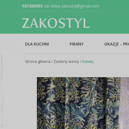
507260955
lub
sklep.zakostyl@gmail.com
DLA KUCHNI
FIRANY
OKAZJE - P
Strona główna
/
Zasłony wzory
/
Kwiaty