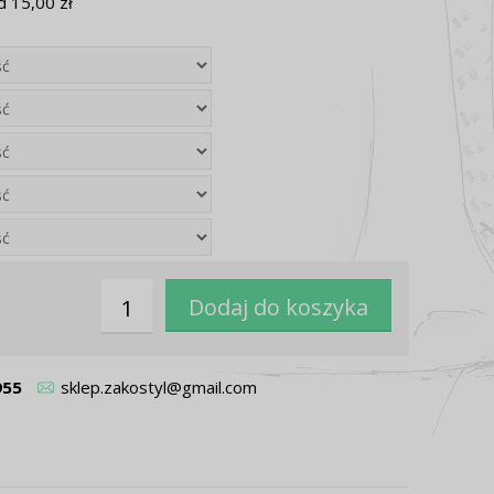
 15,00 zł
955
sklep.zakostyl@gmail.com