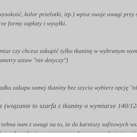
wysokość, kolor przelotki, itp.) wpisz swoje uwagi pr
e formy zapłaty i wysyłki.
ymiar czy chcesz zakupić tylko tkaninę w wybranym wym
ametry ustaw "nie dotyczy")
dku zakupu samej tkaniny bez szycia wybierz opcję "ni
sz (wiązanie to szarfa z tkaniny o wymiarze 140/
rzebna nam z uwagi na to, że do karniszy sufitowych w
ąkowych nad taśmą zostawiamy 4cm ryzę zasłaniającą ż