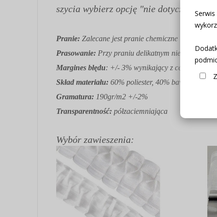
szycia wybierz opcję "nie dotyczy".
Serwis
wykorz
Pranie:
Zalecane jest pranie chemiczne lub delik
Dodatk
Prasowanie:
Przy praniu delikatnym nie potrzebuje
podmio
Margines błędu
: +/- 3% wynikający z cech produkt
Z
Skład materiału:
60% poliester, 40% bawełna
Gramatura:
190gr/m2 +/-2%
Transparentność:
półzaciemniająca
Wybór zawieszenia: