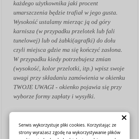
każdego użytkownika jaki procent
umarszczenia będzie trafiał w jego gusta.
Wysokość ustalamy mierząc ją od góry
karnisza (w przypadku przelotek lub fali
tunelowej) lub od żabki(agrafki) do dołu
czyli miejsca gdzie ma się kończyć zasłona.
W przypadku kiedy potrzebujesz zmian
(wysokość, kolor przelotki, itp.) wpisz swoje
uwagi przy składaniu zamówienia w okienku
TWOJE UWAGI - okienko pojawia się przy
wyborze formy zapłaty i wysyłki.
Jak złożyć zamówienie:
1.
Wybierz opcję czy zasłona szyta na
Serwis wykorzystuje pliki cookies. Korzystając ze
strony wyrażasz zgodę na wykorzystywanie plików
wymiar czy chcesz zakupić tylko tkaninę w