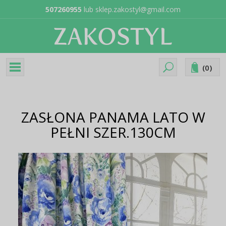
507260955
lub
sklep.zakostyl@gmail.com
(
0
)
ZASŁONA PANAMA LATO W
PEŁNI SZER.130CM