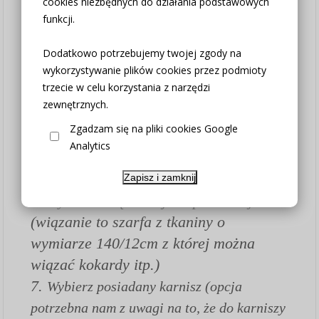
cookies niezbędnych do działania podstawowych
wybranym wymiarze (w opcji "Zasłona na
funkcji.
metry bez szycia" wszystkie poniższe
pozostałe parametry ustaw "nie dotyczy")
Dodatkowo potrzebujemy twojej zgody na
wykorzystywanie plików cookies przez podmioty
2. Szerokość standardowa 130cm
trzecie w celu korzystania z narzędzi
3. Wybierz potrzebną wysokość
zewnętrznych.
4. Wybierz metodę zawieszenia (w
Zgadzam się na pliki cookies Google
przypadku zakupu samej tkaniny bez szycia
Analytics
wybierz opcję "nie dotyczy")
5. Wybierz kolor
Zapisz i zamknij
6. Wybierz wiązanie jesli potrzebujesz
(wiązanie to szarfa z tkaniny o
wymiarze 140/12cm z której można
wiązać kokardy itp.)
7.
Wybierz posiadany karnisz (opcja
potrzebna nam z uwagi na to, że do karniszy