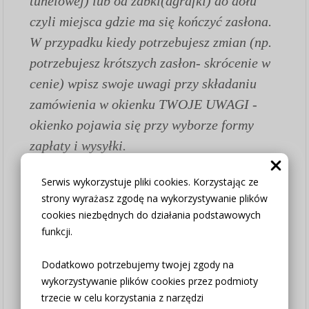
tunelowej) lub od żabki(agrafki) do dołu
czyli miejsca gdzie ma się kończyć zasłona.
W przypadku kiedy potrzebujesz zmian (np.
potrzebujesz krótszych zasłon- skrócenie w
cenie) wpisz swoje uwagi przy składaniu
zamówienia w okienku TWOJE UWAGI -
okienko pojawia się przy wyborze formy
zapłaty i wysyłki.
Serwis wykorzystuje pliki cookies. Korzystając ze
Jak złożyć zamówienie:
strony wyrażasz zgodę na wykorzystywanie plików
1.
Wybierz opcję "Zasłona szyta na wymiar"
cookies niezbędnych do działania podstawowych
- jeśli chcesz kupić samą tkaninę
funkcji.
zapraszamy do zakładki "Tkaniny na metry"
Dodatkowo potrzebujemy twojej zgody na
kod produktu identyczny jak zasłony.
wykorzystywanie plików cookies przez podmioty
2. Szerokość standardowa podana w nazwie
trzecie w celu korzystania z narzędzi