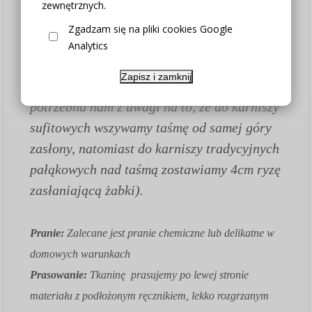
3. Wybierz potrzebną wysokość
zewnętrznych.
4. Wybierz metodę zawieszenia zasłony (w
Zgadzam się na pliki cookies Google
przypadku zakupu samej tkaniny bez szycia
Analytics
wybierz opcję "nie dotyczy")
Zapisz i zamknij
4. Wybierz posiadany karnisz (opcja
potrzebna nam z uwagi na to, że do karniszy
sufitowych wszywamy taśmę od samej góry
zasłony, natomiast do karniszy tradycyjnych
pałąkowych nad taśmą zostawiamy 4cm ryzę
zasłaniającą żabki).
Pranie:
Zalecane jest pranie chemiczne lub delikatne w
domowych warunkach
Prasowanie:
Tkaninę prasujemy po lewej stronie
materiału z podłożonym ręcznikiem, lekko rozgrzanym