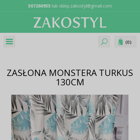
507260955
lub
sklep.zakostyl@gmail.com
(
0
)
ZASŁONA MONSTERA TURKUS
130CM