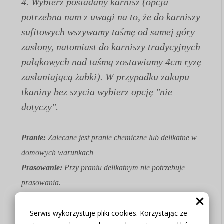
4. Wybierz posiadany karnisz (opcja
potrzebna nam z uwagi na to, że do karniszy
sufitowych wszywamy taśmę od samej góry
zasłony, natomiast do karniszy tradycyjnych
pałąkowych nad taśmą zostawiamy 4cm ryzę
zasłaniającą żabki). W przypadku zakupu
tkaniny bez szycia wybierz opcję "nie
dotyczy".
Pranie:
Zalecane jest pranie chemiczne lub delikatne w
domowych warunkach
Prasowanie:
Przy praniu delikatnym nie potrzebuje
prasowania.
Tkaninę z włosiem prasujemy po lewej stronie materiału
Serwis wykorzystuje pliki cookies. Korzystając ze
z podłożonym ręcznikiem, lekko rozgrzanym żelazkiem z