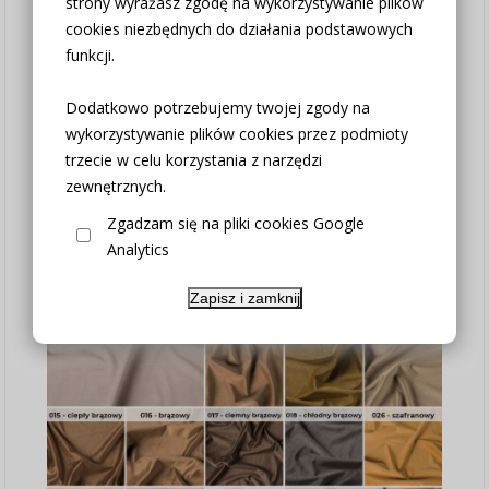
strony wyrażasz zgodę na wykorzystywanie plików
użyciem pary. Prasowanie bez pary może spowodować
cookies niezbędnych do działania podstawowych
utratę połysku.
funkcji.
Margines błędu
: +/- 3% wynikający z cech produktu
Dodatkowo potrzebujemy twojej zgody na
Skład materiału:
100% poliester
wykorzystywanie plików cookies przez podmioty
Gramatura:
280gr/m2 +/-2%
trzecie w celu korzystania z narzędzi
Transparentność:
półzaciemniająca
zewnętrznych.
Zgadzam się na pliki cookies Google
Dostępne kolory:
Analytics
Zapisz i zamknij