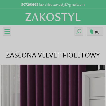
507260955
lub
sklep.zakostyl@gmail.com
(
0
)
ZASŁONA VELVET FIOLETOWY