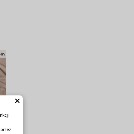
kcji.
 przez