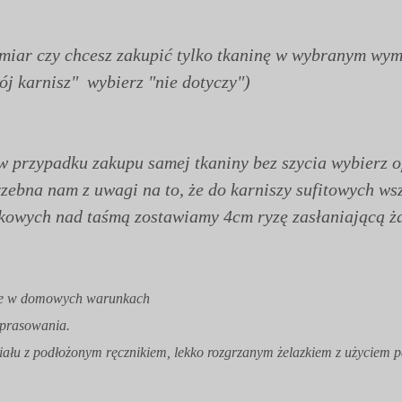
ymiar czy chcesz zakupić tylko tkaninę w wybranym wym
ój karnisz" wybierz "nie dotyczy")
w przypadku zakupu samej tkaniny bez szycia wybierz o
rzebna nam z uwagi na to, że do karniszy sufitowych w
ąkowych nad taśmą zostawiamy 4cm ryzę zasłaniającą ż
atne w domowych warunkach
 prasowania.
riału z podłożonym ręcznikiem, lekko rozgrzanym żelazkiem z użyciem