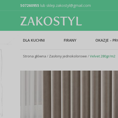
507260955
lub
sklep.zakostyl@gmail.com
DLA KUCHNI
FIRANY
OKAZJE - P
Strona główna
/
Zasłony jednokolorowe
/
Velvet 280gr/m2