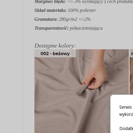
Margines błędu
: +/- 3% wynikający z cech produkt
Skład materiału:
100% poliester
Gramatura:
280gr/m2 +/-2%
Transparentność:
półzaciemniająca
Dostępne kolory:
Serwis
wykorz
Dodatk