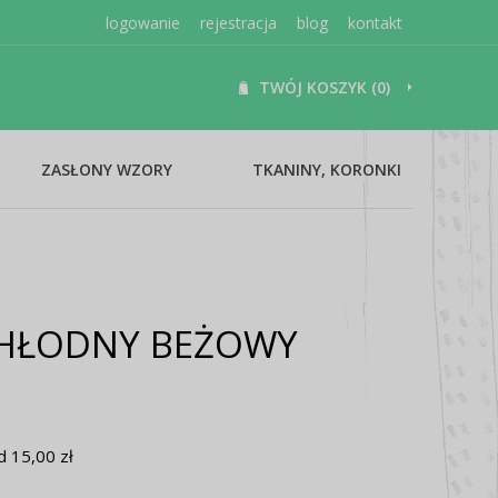
logowanie
rejestracja
blog
kontakt
TWÓJ KOSZYK (0)
ZASŁONY WZORY
TKANINY, KORONKI
CHŁODNY BEŻOWY
 15,00 zł