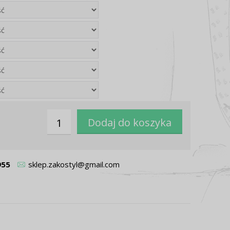
955
sklep.zakostyl@gmail.com