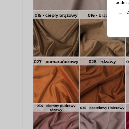
podmio
Z