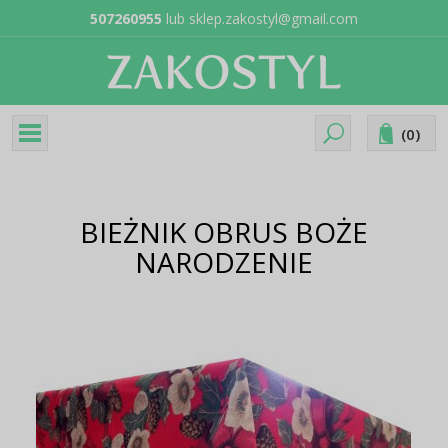
507260955
lub
sklep.zakostyl@gmail.com
(
0
)
BIEŻNIK OBRUS BOŻE
NARODZENIE