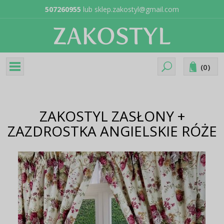
507260955
lub
sklep.zakostyl@gmail.com
(
0
)
ZAKOSTYL ZASŁONY +
ZAZDROSTKA ANGIELSKIE RÓŻE