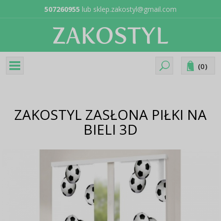
507260955
lub
sklep.zakostyl@gmail.com
(
0
)
ZAKOSTYL ZASŁONA PIŁKI NA
BIELI 3D